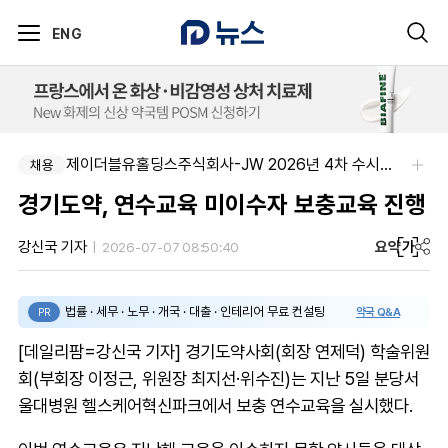
ENG
(유)한국비엠에스제약-Senior Manager, Government Affairs & External Liaison (Permanent)
제이더블유홀딩스주식회사-JW 2026년 4차 수시채용
채용
채용
경기도약, 연수교육 미이수자 보충교육 진행
요약
가
강신국 기자
2026-07-07 08:50:40
법률 · 세무 · 노무 · 개국 · 대출 · 인테리어 무료 컨설팅
약국 Q&A
PR
[데일리팜=강신국 기자] 경기도약사회(회장 연제덕) 학술위원
회(부회장 이정근, 위원장 최지선·위수진)는 지난 5일 분당서
울대병원 헬스케어혁신파크에서 보충 연수교육을 실시했다.