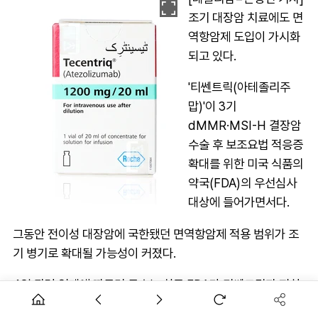
조기 대장암 치료에도 면
역항암제 도입이 가시화
되고 있다.
'티쎈트릭(아테졸리주
맙)'이 3기
dMMR·MSI-H 결장암
수술 후 보조요법 적응증
확대를 위한 미국 식품의
약국(FDA)의 우선심사
대상에 들어가면서다.
그동안 전이성 대장암에 국한됐던 면역항암제 적용 범위가 조
기 병기로 확대될 가능성이 커졌다.
4일 관련 업계에 따르면 로슈는 최근 FDA가 티쎈트릭과 피하
주사(SC) 제형인 티쎈트릭 하이브레자의 적응증 확대를 위한