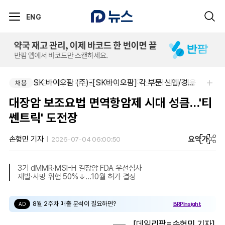
ENG
동성제약(주)아산공장-동성제약 아산공장 약사 채용
SK 바이오팜 (주)-[SK바이오팜] 각 부문 신입/경력 구성원 영입
채용
채용
대장암 보조요법 면역항암제 시대 성큼…'티
쎈트릭' 도전장
요약
가
손형민 기자
2026-07-04 06:00:50
3기 dMMR·MSI-H 결장암 FDA 우선심사
재발·사망 위험 50%↓…10월 허가 결정
8월 2주차 매출 분석이 필요하면?
BRPInsight
AD
[데일리팜=손형민 기자]