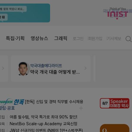
특집·기획
영상뉴스
그래픽
로그인
회원가입
기사제보
약국대출
메디라이프
세무·노무
팜
약국 개국 대출 어떻게 받아야할지 어렵습니다
[한독] 신입 및 경력 직무별 수시채용
알림·공표
모집
여름 필수템, 약국 특가로 최대 90% 할인!
교육
NextBio Scale-up Academy 교육신청
모집
JW샵 신규가입 이벤트 (N페이 1만+스벅쿠폰)