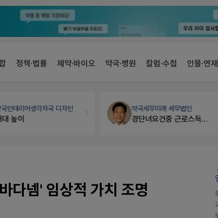
합
정책·법률
제약·바이오
약국·병원
칼럼·수첩
인물·연재
약국인테리어
생각자국 디자인
약국세무
미래 세무법인
매대 높이
경단녀요건중 근로스득원천징수액
바다넴' 임상적 가치 조명