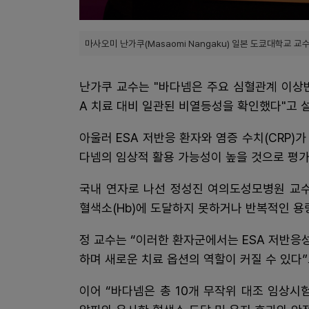
마사오미 난가쿠(Masaomi Nangaku) 일본 도쿄대학교 교
난가쿠 교수는 "바다넴은 주요 심혈관계 이상반
A 치료 대비 일관된 비열등성을 확인했다"고 
아울러 ESA 저반응 환자와 염증 수치(CRP)가
다넴의 임상적 활용 가능성이 높을 것으로 평
국내 연자로 나선 정성진 여의도성모병원 교수
혈색소(Hb)에 도달하지 못하거나 반복적인 용
정 교수는 “이러한 환자군에서는 ESA 저반응성
하며 새로운 치료 옵션의 역할이 커질 수 있다”
이어 “바다넴은 총 10개 무작위 대조 임상시