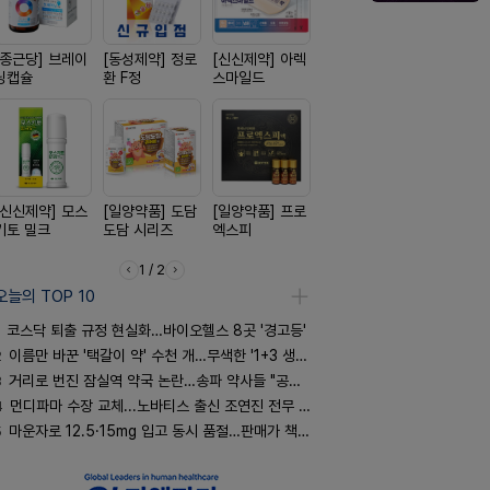
[종근당] 브레이
[동성제약] 정로
[신신제약] 아렉
[삼진제약] 게보
[경방신약]
닝캡슐
환 F정
스마일드
핏 시리즈
브이산
[신신제약] 모스
[일양약품] 도담
[일양약품] 프로
[옵투스] 오에수
[노보노디스
키토 밀크
도담 시리즈
엑스피
시리즈
위고비
1 / 2
오늘의 TOP 10
코스닥 퇴출 규정 현실화…바이오헬스 8곳 '경고등'
2
이름만 바꾼 '택갈이 약' 수천 개…무색한 '1+3 생동'
3
거리로 번진 잠실역 약국 논란…송파 약사들 "공공성 훼손"
4
먼디파마 수장 교체...노바티스 출신 조연진 전무 내정
5
마운자로 12.5·15mg 입고 동시 품절…판매가 책정 고심