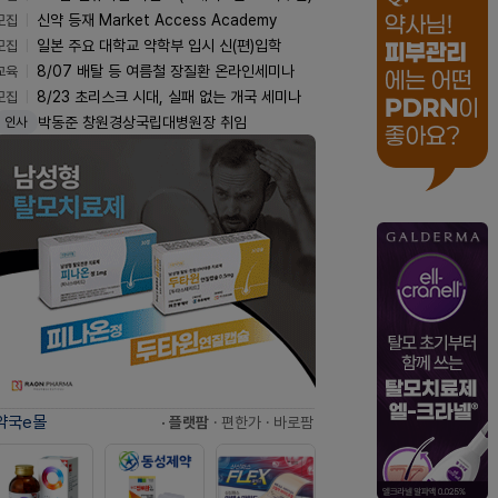
모집
신약 등재 Market Access Academy
모집
일본 주요 대학교 약학부 입시 신(편)입학
교육
8/07 배탈 등 여름철 장질환 온라인세미나
모집
8/23 초리스크 시대, 실패 없는 개국 세미나
박동준 창원경상국립대병원장 취임
인사
약국e몰
· 플랫팜
· 편한가
· 바로팜