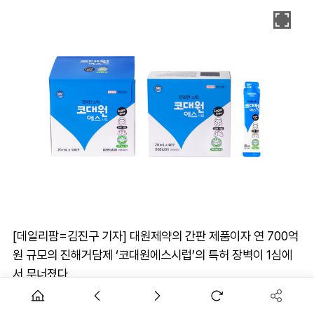
[데일리팜=김진구 기자] 대원제약의 간판 제품이자 연 700억
원 규모의 진해거담제 ‘코대원에스시럽’의 특허 장벽이 1심에
서 무너졌다.
제네릭사들이 시판후조사(PMS) 종료 시점에 맞춰 제기한 특