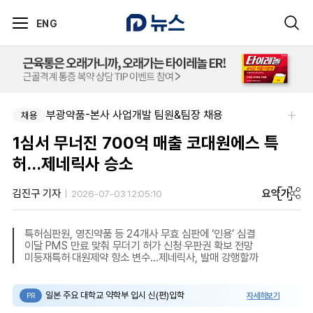
ENG
부광약품-본사 사업개발 팀원&팀장 채용
채용
1심서 무너진 700억 매출 코대원에스 특
허…제네릭사 승소
요약
가
김진구 기자
2026-07-03 12:05:10
특허심판원, 영진약품 등 24개사 무효 심판에 ‘인용’ 심결
이달 PMS 만료 맞춰 무더기 허가 신청‧우판권 확보 전망
미등재특허‧대원제약 항소 변수…제네릭사, 발매 강행할까
일본 주요 대학교 약학부 입시 신(편)입학
자세히보기
PR