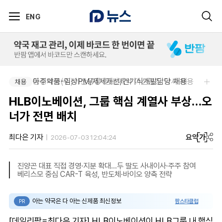
ENG
동성제약(주)아산공장-동성제약 아산공장 약사 채용
아주약품-임상PM/제제개선/건기식개발담당 채용
채용
채용
HLB이노베이션, 그룹 핵심 계열사 부상…오
너가 전면 배치
요약
가
최다은 기자
2026-07-03 12:04:24
진양곤 대표 직접 경영·지분 확대…두 딸도 사내이사·주주 참여
베리스모 중심 CAR-T 육성, 반도체·바이오 양축 전략
아는 약국은 다 아는 신제품 최신정보
팜스타클럽
PR
[데일리팜=최다은 기자] HLB이노베이션이 HLB그룹 내 핵심