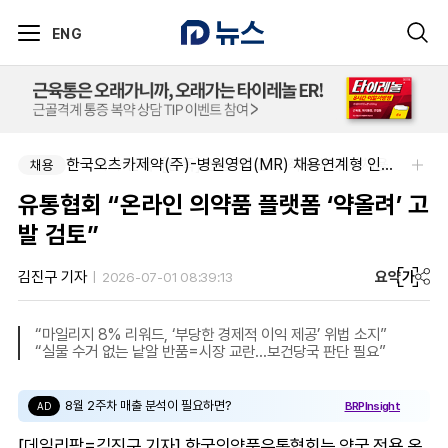
ENG
주식회사 한독-[한독] 신입 및 경력 직무별 수시채용
한국오츠카제약(주)-병원영업(MR) 채용연계형 인턴(신입사원) 모집 공고
채용
채용
유통협회 “온라인 의약품 플랫폼 ‘약올려’ 고
발 검토”
요약
가
김진구 기자
2026-07-01 08:39:13
“마일리지 8% 리워드, ‘부당한 경제적 이익 제공’ 위법 소지”
“실물 수거 없는 낱알 반품=시장 교란…보건당국 판단 필요”
8월 2주차 매출 분석이 필요하면?
BRPInsight
AD
[데일리팜=김진구 기자] 한국의약품유통협회는 약국 전용 온