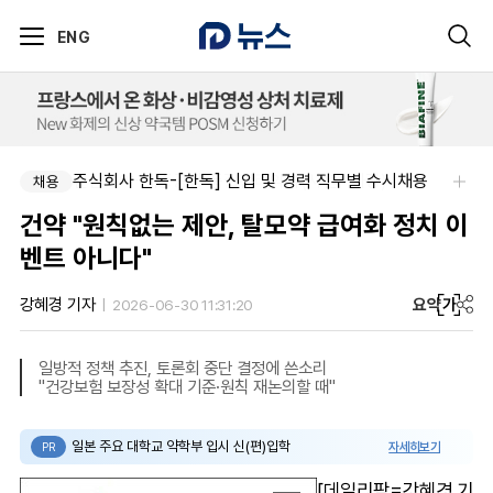
ENG
신신제약-세종공장 품질관리약사(사원~과장)
주식회사 한독-[한독] 신입 및 경력 직무별 수시채용
채용
채용
건약 "원칙없는 제안, 탈모약 급여화 정치 이
벤트 아니다"
요약
가
강혜경 기자
2026-06-30 11:31:20
일방적 정책 추진, 토론회 중단 결정에 쓴소리
"건강보험 보장성 확대 기준·원칙 재논의할 때"
일본 주요 대학교 약학부 입시 신(편)입학
자세히보기
PR
[데일리팜=강혜경 기