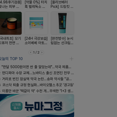
[4.98후기검증]
[약물 0%] 터치
[올리브베러
[여름 한정 특가]
[100% 천
빛나는 피부 오
훅 벌레독소 흡
Pick] 드링킷 건
편한가 여름 쿨
멜팅 하트 
브링 세럼
인기
강음료
세일! (여름 필수
마사지기
템 싹쓰리)
[국내최초] 모기
[24H 극강보습]
[완전방수] 눈시
[약국BEST!] 뉴
[평점 4.9
디퓨저 천연 계
소이베베 아토
림없는 선크림
비타센스 비타민
선택 근본 
피 모키센트 디
크림
(SPF50+)
흡입기
션, 솔티스
퓨저
1 / 2
오늘의 TOP 10
"한달 5000원이면 싼 줄 알았는데"…약국 제품과 비교해보니
2
먼디파마 수장 교체...노바티스 출신 조연진 전무 내정
3
거리로 번진 잠실역 약국 논란…송파 약사들 "공공성 훼손"
4
코스닥 퇴출 규정 현실화…바이오헬스 8곳 '경고등'
5
이름만 바꾼 '택갈이 약' 수천 개…무색한 '1+3 생동'