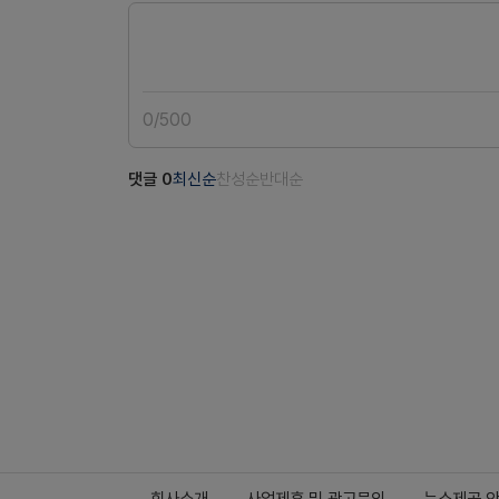
0
/
500
댓글
0
최신순
찬성순
반대순