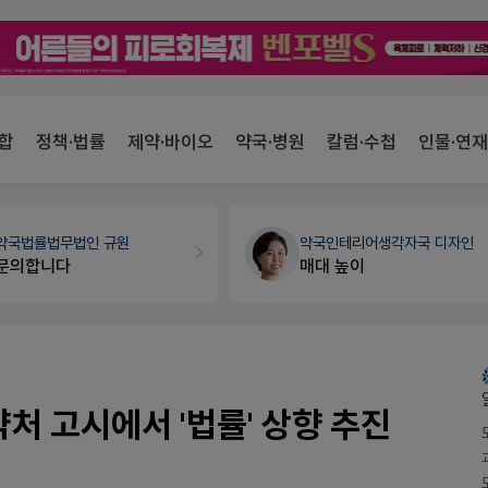
합
정책·법률
제약·바이오
약국·병원
칼럼·수첩
인물·연재
약국법률
법무법인 규원
약국인테리어
생각자국 디자인
문의합니다
매대 높이
약처 고시에서 '법률' 상향 추진