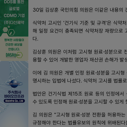
30일 김상훈 국민의힘 의원은 이같은 내용의
식약처 고시인 '건기식 기준 및 규격'은 식
해 일정 요건이 충족되면 식약처장 재량으로 
다.
김상훈 의원은 이처럼 고시형 원료·성분으로 
용할 수 있어 개발한 영업자 재산권 손해가 발
이에 김 의원은 개별 인정 원료·성분을 고시형
명시하는 입법에 나섰다. 식약처 고시를 법률로
법안은 건기식법 제15조 원료 등의 인정에서
수 있도록 인정해 원료·성분을 고시할 수 있게 
김 의원은 "고시형 원료·성분 전환을 허용하
규정해야 한다는 법률유보의 원칙에 위배된다는