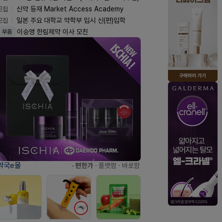
모집
신약 등재 Market Access Academy
모집
일본 주요 대학교 약학부 입시 신(편)입학
이승영 한림제약 이사 모친
부음
약국e몰
· 편한가
· 플랫팜
· 바로팜