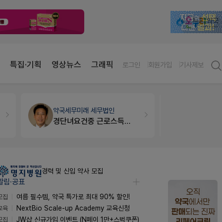
특집·기획
영상뉴스
그래픽
로그인
회원가입
기사제보
약국세무
미래 세무법인
세무·노무
팜
경단녀요건중 근로스득원천징수액
경력 및 신입 약사 모집
알림·공표
모집
여름 필수템, 약국 특가로 최대 90% 할인!
교육
NextBio Scale-up Academy 교육신청
모집
JW샵 신규가입 이벤트 (N페이 1만+스벅쿠폰)