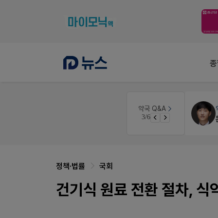
종
개국·경영
휴베이스
약국 Q&A
3/6
약국 개국 대출 어떻게 받아야할지 어렵습니다
Pm2000쓰는데..
정책·법률
국회
건기식 원료 전환 절차, 식