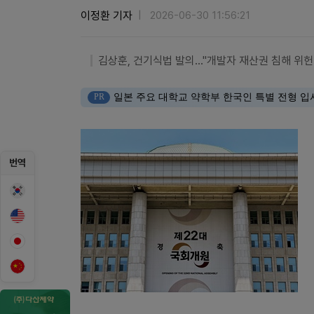
이정환 기자
2026-06-30 11:56:21
김상훈, 건기식법 발의…"개발자 재산권 침해 위헌
PR
일본 주요 대학교 약학부 한국인 특별 전형 입
번역