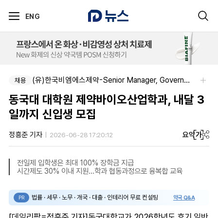
ENG
(유)한국비엠에스제약-Senior Manager, Government Affairs & External Liaison (Permanent)
채용
동국대 대학원 제약바이오산업학과, 내달 3
일까지 신입생 모집
요약
가
정흥준 기자
2026-06-28 17:20:12
전일제 입학생은 최대 100% 장학금 지급
시간제도 30% 이내 지원...학과 협동과정으로 융복합 교육
법률 · 세무 · 노무 · 개국 · 대출 · 인테리어 무료 컨설팅
약국 Q&A
PR
[데일리팜=정흥준 기자]동국대학교가 2026학년도 후기 일반