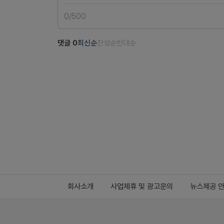
0
/
500
댓글
0
최신순
찬성순
반대순
회사소개
사업제휴 및 광고문의
뉴스제공 