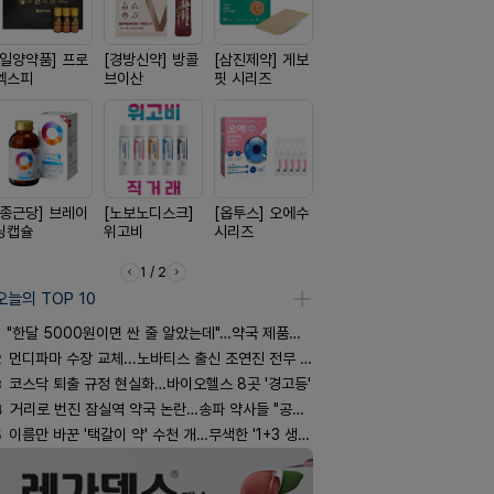
[일양약품] 프로
[경방신약] 방콜
[삼진제약] 게보
[신신제약] 아렉
[동성제약]
엑스피
브이산
핏 시리즈
스마일드
환 F정
[종근당] 브레이
[노보노디스크]
[옵투스] 오에수
[리쥬올]
[유한양행]
닝캡슐
위고비
시리즈
PDLLA 퍼밍 크
푸라민 파스
림 30ml
리즈
1 / 2
오늘의 TOP 10
"한달 5000원이면 싼 줄 알았는데"…약국 제품과 비교해보니
2
먼디파마 수장 교체...노바티스 출신 조연진 전무 내정
3
코스닥 퇴출 규정 현실화…바이오헬스 8곳 '경고등'
4
거리로 번진 잠실역 약국 논란…송파 약사들 "공공성 훼손"
5
이름만 바꾼 '택갈이 약' 수천 개…무색한 '1+3 생동'