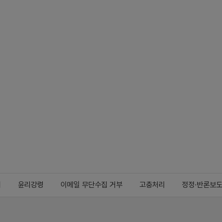
지
윤리강령
이메일 무단수집 거부
고충처리
정정·반론보