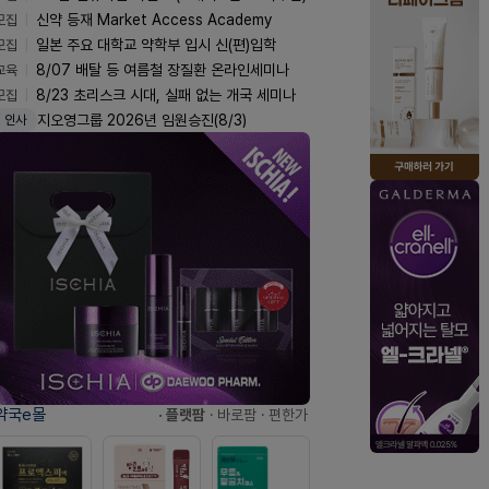
모집
신약 등재 Market Access Academy
모집
일본 주요 대학교 약학부 입시 신(편)입학
교육
8/07 배탈 등 여름철 장질환 온라인세미나
모집
8/23 초리스크 시대, 실패 없는 개국 세미나
지오영그룹 2026년 임원승진(8/3)
인사
약국e몰
· 플랫팜
· 바로팜
· 편한가