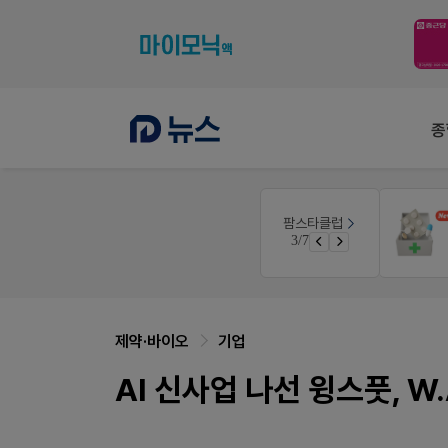
종
몰
V-Detail
팜스타클럽
우리 가족 다양한 상처엔 비아핀!
3/7
가입 시 네이버 1만포인트 + 스벅쿠폰
비아핀 POSM 신청 GO!
제약·바이오
기업
AI 신사업 나선 윙스풋, W