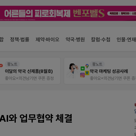
합
정책·법률
제약·바이오
약국·병원
칼럼·수첩
인물·연재
팜노트
팜노트
이달의 약국 신제품(8월호)
약국 마케팅 성공사례
좋아요+의견남기면 쿠폰 증정
좋아요+의견남기면 쿠폰 증
.AI와 업무협약 체결