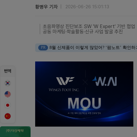
황병우 기자
2026-06-26 15:01:13
초음파영상 진단보조 SW 'W Expert' 기반 협업
공동 마케팅·학술활동·신규 사업 발굴 추진
PR
8월 신제품이 이렇게 많았어? ‘팜노트’ 확인하
번역