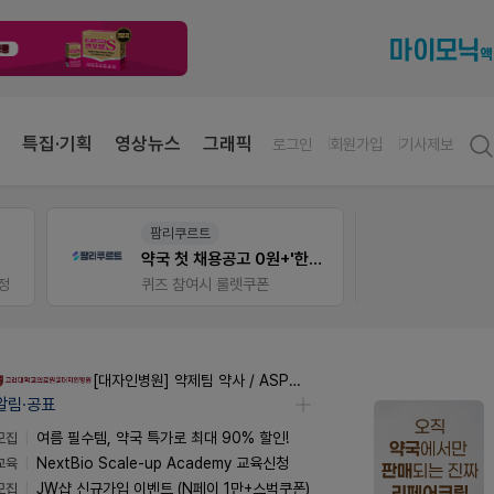
특집·기획
영상뉴스
그래픽
로그인
회원가입
기사제보
팜리쿠르트
약사 
약국 첫 채용공고 0원+'한번 더' 무료 연장
편한가
정
퀴즈 참여시 룰렛쿠폰
[대자인병원] 약제팀 약사 / ASP팀 감염전문약사 모집
알림·공표
모집
여름 필수템, 약국 특가로 최대 90% 할인!
교육
NextBio Scale-up Academy 교육신청
모집
JW샵 신규가입 이벤트 (N페이 1만+스벅쿠폰)