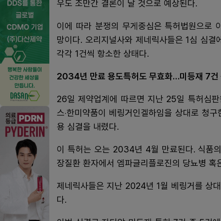
우도 조만간 결론이 날 것으로 예상된다.
이에 따라 분쟁의 무게중심은 특허법원으로 
망이다. 오리지널사와 제네릭사들은 1심 심결
각각 1건씩 항소한 상태다.
2034년 만료 용도특허도 무효화…미등재 7건 중
26일 제약업계에 따르면 지난 25일 특허심
스‧한미약품이 베링거인겔하임을 상대로 청구한 
용 심결을 내렸다.
이 특허는 오는 2034년 4월 만료된다. 식
장질환 환자에서 엠파글리플로진의 당뇨병 혹은 
제네릭사들은 지난 2024년 1월 베링거를 상대
다.