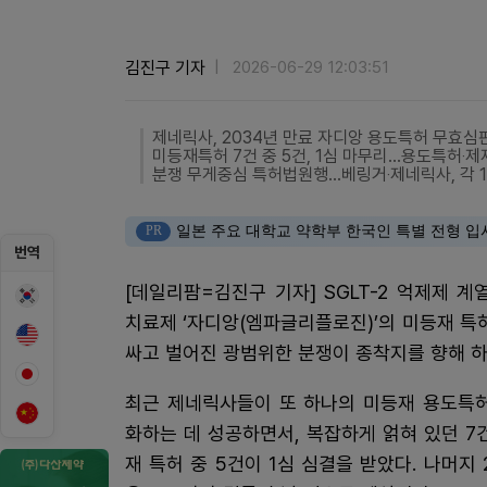
김진구 기자
2026-06-29 12:03:51
제네릭사, 2034년 만료 자디앙 용도특허 무효심
미등재특허 7건 중 5건, 1심 마무리…용도특허‧
분쟁 무게중심 특허법원행…베링거‧제네릭사, 각 
PR
일본 주요 대학교 약학부 한국인 특별 전형 입
번역
[데일리팜=김진구 기자] SGLT-2 억제제 계
치료제 ‘자디앙(엠파글리플로진)’의 미등재 특
싸고 벌어진 광범위한 분쟁이 종착지를 향해 하
최근 제네릭사들이 또 하나의 미등재 용도특
화하는 데 성공하면서, 복잡하게 얽혀 있던 7
재 특허 중 5건이 1심 심결을 받았다. 나머지 