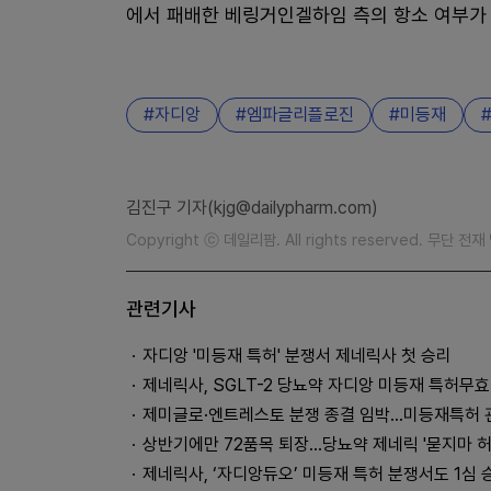
에서 패배한 베링거인겔하임 측의 항소 여부가
자디앙
엠파글리플로진
미등재
김진구 기자(kjg@dailypharm.com)
Copyright ⓒ 데일리팜. All rights reserved. 무단 전
관련기사
자디앙 '미등재 특허' 분쟁서 제네릭사 첫 승리
제네릭사, SGLT-2 당뇨약 자디앙 미등재 특허무효
제미글로·엔트레스토 분쟁 종결 임박...미등재특허 
상반기에만 72품목 퇴장…당뇨약 제네릭 '묻지마 허
제네릭사, ‘자디앙듀오’ 미등재 특허 분쟁서도 1심 