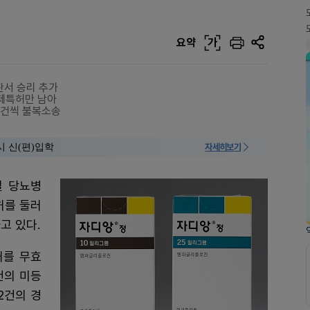
요약
가
판서 승리 추가
제제특허만 남아
1건씩 불복소송
시 신(편)입학
자세히보기
열 당뇨병
허를 둘러
고 있다.
허를 무효
건의 미등
2건의 경