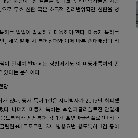
에 대한 분쟁이 1심 결론을 맞이했다. 제네릭사들은 지난
타깃으로 무효 심판 혹은 소극적 권리범위확인 심판을 청
특허를 일일이 발굴하고 대응해야 했다. 미등재 특허를
만, 제품 발매 시 특허침해와 이에 따른 손해배상이 리
제네릭이 일제히 발매되는 상황에서도 이 미등재특허의 존
 있다는 분석이다.
 전망
가 있다. 등재 특허 1건은 제네릭사가 2019년 회피했
만료됐다. 나머지 미등재 특허는 ▲엠파글리플로진 단일제
용도특허와 제제특허 각 1건 ▲엠파글리플로진+리나
글립틴+메트포르민 3제 병용요법 용도특허 1건 등이