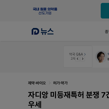
종
약국대출
메디라이프
약국 Q&A
3/6
약국 개국 대출 어떻게 받아야할지 어렵습니다
제약·바이오
허가·약가
자디앙 미등재특허 분쟁 7
우세