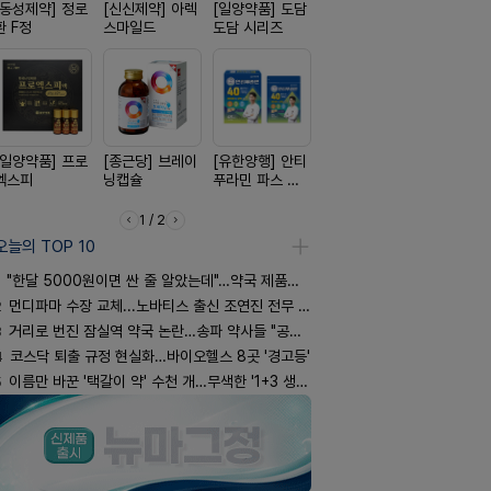
[동성제약] 정로
[신신제약] 아렉
[일양약품] 도담
[경방신약] 방콜
[노보노디스
환 F정
스마일드
도담 시리즈
브이산
위고비
[일양약품] 프로
[종근당] 브레이
[유한양행] 안티
[삼진제약] 게보
[옵투스] 
엑스피
닝캡슐
푸라민 파스 시
핏 시리즈
시리즈
리즈
1 / 2
오늘의 TOP 10
"한달 5000원이면 싼 줄 알았는데"…약국 제품과 비교해보니
2
먼디파마 수장 교체...노바티스 출신 조연진 전무 내정
3
거리로 번진 잠실역 약국 논란…송파 약사들 "공공성 훼손"
4
코스닥 퇴출 규정 현실화…바이오헬스 8곳 '경고등'
5
이름만 바꾼 '택갈이 약' 수천 개…무색한 '1+3 생동'