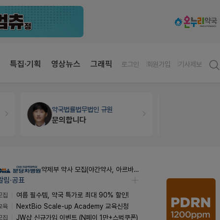
특집·기획
영상뉴스
그래픽
로그인
회원가입
기사제보
약국법률
법무법인 규원
약국세무
미
문의합니다
약제부 약사 모집(야간약사, 아르바이트약사)
알림·공표
모집
여름 필수템, 약국 특가로 최대 90% 할인!
교육
NextBio Scale-up Academy 교육신청
모집
JW샵 신규가입 이벤트 (N페이 1만+스벅쿠폰)