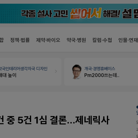
합
정책·법률
제약·바이오
약국·병원
칼럼·수첩
인물·연재
약국인테리어
생각자국 디자인
개국·경영
휴베이스
매대 높이
Pm2000쓰는데..
건 중 5건 1심 결론…제네릭사