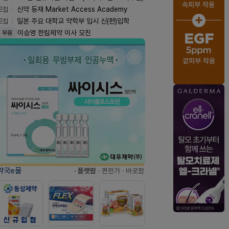
모집
신약 등재 Market Access Academy
모집
일본 주요 대학교 약학부 입시 신(편)입학
이승영 한림제약 이사 모친
부음
약국e몰
· 플랫팜
· 편한가
· 바로팜