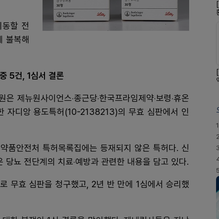
이동할 전
에 불복해
 5건, 1심서 결론
판원은 제뉴원사이언스‧종근당‧한국프라임제약‧보령‧휴온
자디앙 용도특허(10-2138213)의 무효 심판에서 인
1
품의약품안전처 특허목록집에는 등재되지 않은 특허다. 신
당뇨 전단계의 치료‧예방과 관련한 내용을 담고 있다.
로 무효 심판을 청구했고, 2년 반 만에 1심에서 승리했