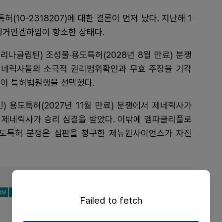
(10-2318207)에 대한 결론이 먼저 났다. 지난해 1
베링거인겔하임이 항소한 상태다.
나글립틴) 조성물‧용도특허(2028년 8월 만료) 분쟁
제네릭사들의 소극적 권리범위확인과 무효 주장을 기각
곳이 특허법원행을 선택했다.
 용도특허(2027년 11월 만료) 분쟁에서 제네릭사가
 제네릭사가 승리 심결을 받았다. 이밖에 엠파글리플로
도특허 분쟁은 심판을 청구한 제뉴원사이언스가 자진
Failed to fetch