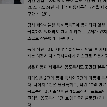
이번 심결로 자디앙 미등재 특허 7건 중 5건
2023~2024년 자디앙 미등재특허 7건을 
구한 바 있다.
당시 제약사들은 특허목록집에 등재되지 않은 
극복하지 않더라도 제네릭 허가는 문제가 없지
스크로 작용했기 때문이다.
특히 작년 10월 자디앙 물질특허 만료 후 
재는 여전히 제네릭사들에게 리스크로 작용하고
남은 미등재 제제특허‧용도특허도 조만간 결론
자디앙은 2건의 등재 특허와 7건의 미등재 특허
다. 나머지 1건은 물질특허로, 작년 10월 
용도특허 3건 ▲엠파글리플로진+메트포르민 
글립틴 용도특허 1건 ▲엠파글리플로진+리나
다.