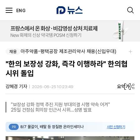
ENG
아주약품-평택공장 제조관리약사 채용(신입우대)
채용
"한의 보장성 강화, 즉각 이행하라" 한의협
시위 돌입
요약
가
강혜경 기자
2026-06-25 10:23:49
"보장성 강화 정책 추진 지원 부대의결 시행 약속 어겨"
25일 건정심 회의장 인근서 시위…성명 발표
8/7 물갈이, 배탈 등 장질환 온라인세미나
사전 신청하기
PR