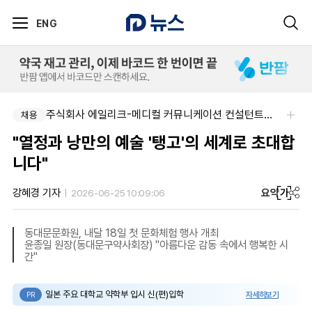
ENG
팜리쿠르트-충청지역 의원 영업 팀장 채용
주식회사 에일리크-메디컬 커뮤니케이션 컨설턴트(Associate) / 메디컬라이터 채용
채용
채용
"열정과 낭만의 예술 '탱고'의 세계로 초대합
니다"
요약
가
강혜경 기자
2026-06-25 10:09:06
동대문문화원, 내달 18일 첫 문화체험 행사 개최
윤종일 원장(동대문구약사회장) "아름다운 감동 속에서 행복한 시
간"
일본 주요 대학교 약학부 입시 신(편)입학
자세히보기
PR