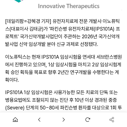
[데일리팜=강혜경 기자] 유전자치료제 전문 개발사 이노퓨틱
스(대표이사 김태균)가 '파킨슨병 유전자치료제(IPS101A) 프
로젝트' 국가신약개발사업단이 주관하는 2026년 국가신약개
발사업 신약 임상개발 분야 신규 과제로 선정됐다.
이노퓨틱스는 현재 IPS101A 임상시험을 연세대 세브란스병원
에서 진행하고 있으며, 1상 임상시험을 마치고 2상 임상시험계
획 승인 획득을 목표로 향후 2년간 연구개발을 수행한다는 계
획이다.
IPS101A 1상 임상시험은 사용가능한 모든 치료의 단독 또는
병용요법에도 조절되지 않는 진단 후 10년 이상 경과된 중증
(Severe) 단계의 50~80세 파킨슨병 환자를 대상으로 1회 투
여 후 안전성과 유효성, 약동학을 평가하는 연구로 병리물질인
알파-시누클레인의 축적과 인산화 변형을 억제하고, 뇌 내 비