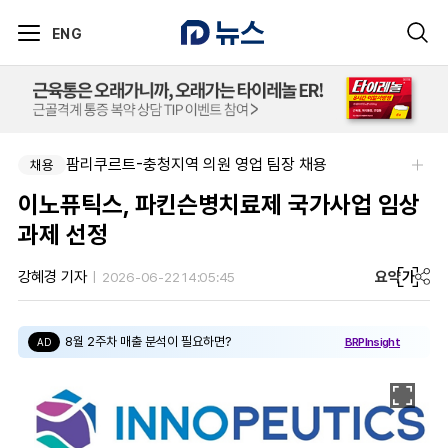
ENG
팜리쿠르트-충청지역 의원 영업 팀장 채용
채용
이노퓨틱스, 파킨슨병치료제 국가사업 임상
과제 선정
요약
가
강혜경 기자
2026-06-22 14:05:45
8월 2주차 매출 분석이 필요하면?
BRPInsight
AD