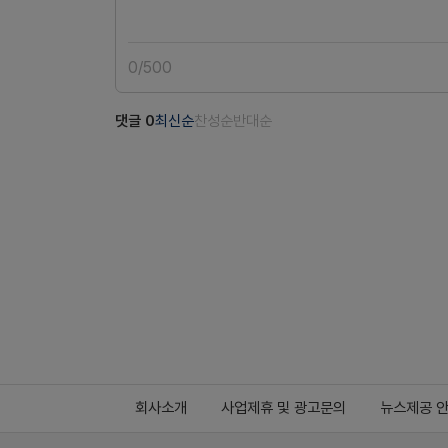
0
/
500
댓글
0
최신순
찬성순
반대순
회사소개
사업제휴 및 광고문의
뉴스제공 