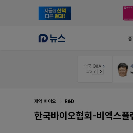
종
인
약국법률
법무법인 규원
약국 Q&A
3/6
경단녀요건중 근로스득원천징수액
문의합니다
제약·바이오
R&D
한국바이오협회-비엑스플랜트