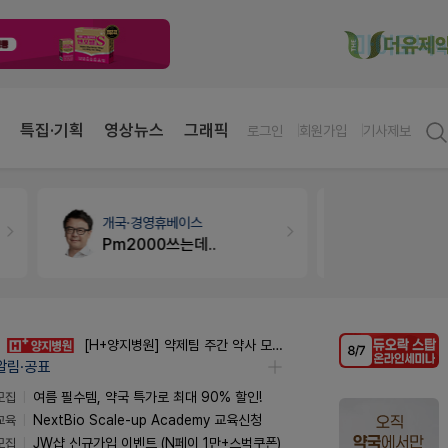
특집·기획
영상뉴스
그래픽
로그인
회원가입
기사제보
개국·경영
휴베이스
약국대출
메
Pm2000쓰는데..
[H+양지병원] 약제팀 주간 약사 모집 (정규직)
알림·공표
모집
여름 필수템, 약국 특가로 최대 90% 할인!
교육
NextBio Scale-up Academy 교육신청
모집
JW샵 신규가입 이벤트 (N페이 1만+스벅쿠폰)