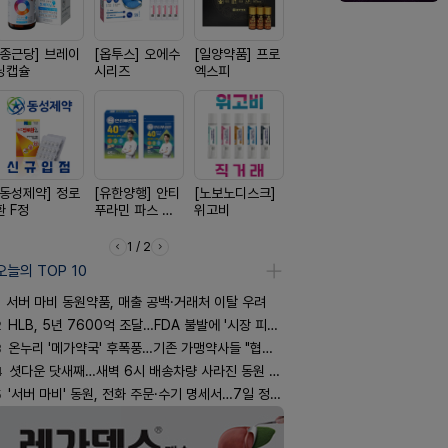
[종근당] 브레이
[옵투스] 오에수
[일양약품] 프로
[신신제약] 모스
[경방신약]
닝캡슐
시리즈
엑스피
키토 밀크
브이산
[동성제약] 정로
[유한양행] 안티
[노보노디스크]
[리쥬올]
[일양약품]
환 F정
푸라민 파스 시
위고비
PDLLA 퍼밍 크
도담 시리즈
리즈
림 30ml
1 / 2
오늘의 TOP 10
서버 마비 동원약품, 매출 공백·거래처 이탈 우려
2
HLB, 5년 7600억 조달…FDA 불발에 '시장 피로감'
3
온누리 '메가약국' 후폭풍…기존 가맹약사들 "협의체 만들자"
4
셧다운 닷새째…새벽 6시 배송차량 사라진 동원 물류센터
5
'서버 마비' 동원, 전화 주문·수기 명세서…7일 정상화 되나