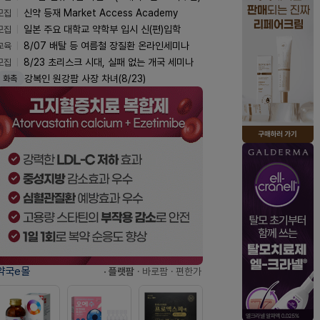
모집
신약 등재 Market Access Academy
모집
일본 주요 대학교 약학부 입시 신(편)입학
교육
8/07 배탈 등 여름철 장질환 온라인세미나
모집
8/23 초리스크 시대, 실패 없는 개국 세미나
강복인 원강팜 사장 차녀(8/23)
화촉
약국e몰
· 플랫팜
· 바로팜
· 편한가