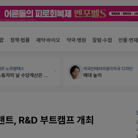
합
정책·법률
제약·바이오
약국·병원
칼럼·수첩
인물·연재
세무·노무
팜텍스
약국인테리어
생각자국 디자인
노동자의 날 수당계산은 어떻게 되나요
매대 높이
, R&D 부트캠프 개최