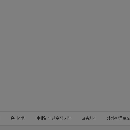
지
윤리강령
이메일 무단수집 거부
고충처리
정정·반론보