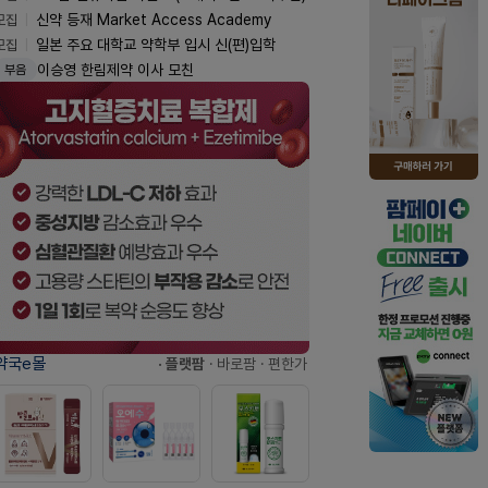
모집
신약 등재 Market Access Academy
모집
일본 주요 대학교 약학부 입시 신(편)입학
이승영 한림제약 이사 모친
부음
약국e몰
· 플랫팜
· 바로팜
· 편한가