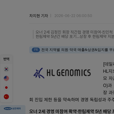
차지현 기자
2026-06-22 06:00:50
오너 2세 김정진 회장 직간접 경영 미참여·친인척 이
한림제약 5년간 배당 포기…상장 후 한림제약 지분 
PR
전국 지역별 의원·약국 매출&상권&입지를 무
번역
[데일
HL지
모 자
O)과
장 과
회 진입 제한 등을 약속하며 경영 독립성과 주주
오너 2세 경영 미참여 확약·한림제약 5년 배당