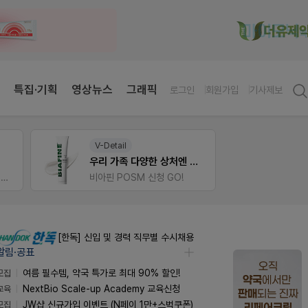
특집·기획
영상뉴스
그래픽
로그인
회원가입
기사제보
팜노트
E-det
 상처엔 비아핀!
이달의 약국 신제품(8월호)
근육통
좋아요+의견남기면 쿠폰 증정
오래가
[한독] 신입 및 경력 직무별 수시채용
알림·공표
모집
여름 필수템, 약국 특가로 최대 90% 할인!
교육
NextBio Scale-up Academy 교육신청
모집
JW샵 신규가입 이벤트 (N페이 1만+스벅쿠폰)