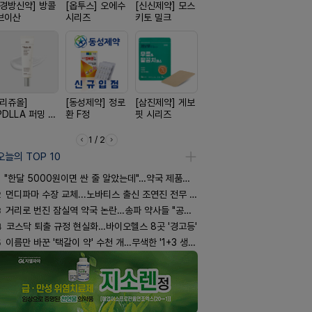
[경방신약] 방콜
[옵투스] 오에수
[신신제약] 모스
[신신제약] 아렉
[노보노디스
브이산
시리즈
키토 밀크
스마일드
위고비
[리쥬올]
[동성제약] 정로
[삼진제약] 게보
[종근당] 브레이
[일양약품]
PDLLA 퍼밍 크
환 F정
핏 시리즈
닝캡슐
엑스피
림 30ml
1 / 2
오늘의 TOP 10
"한달 5000원이면 싼 줄 알았는데"…약국 제품과 비교해보니
2
먼디파마 수장 교체...노바티스 출신 조연진 전무 내정
3
거리로 번진 잠실역 약국 논란…송파 약사들 "공공성 훼손"
4
코스닥 퇴출 규정 현실화…바이오헬스 8곳 '경고등'
5
이름만 바꾼 '택갈이 약' 수천 개…무색한 '1+3 생동'