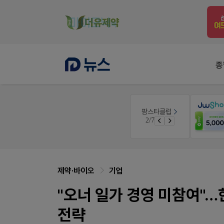
종
약사 전용 온라인몰
팜스타클럽
약국 첫 채용공고 0원+'한번 더' 무료 연장
JW SHOP
3/7
쿠폰
가입 시 네이버 1만포인트 + 스벅쿠폰
제약·바이오
기업
"오너 일가 경영 미참여"…
전략