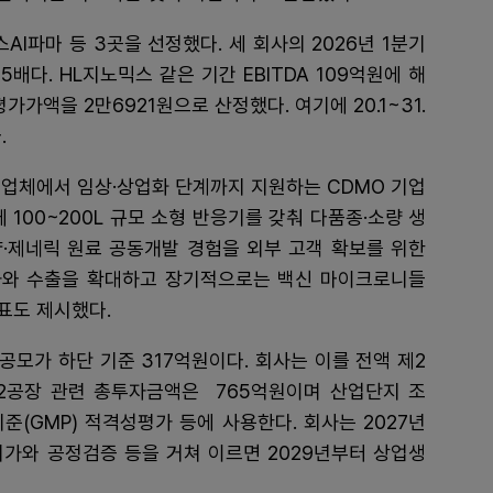
I파마 등 3곳을 선정했다. 세 회사의 2026년 1분기
.85배다. HL지노믹스 같은 기간 EBITDA 109억원에 해
가액을 2만6921원으로 산정했다. 여기에 20.1~31.
.
공급업체에서 임상·상업화 단계까지 지원하는 CDMO 기업
100~200L 규모 소형 반응기를 갖춰 다품종·소량 생
·제네릭 원료 공동개발 경험을 외부 고객 확보를 위한
가와 수출을 확대하고 장기적으로는 백신 마이크로니들
표도 제시했다.
모가 하단 기준 317억원이다. 회사는 이를 전액 제2
2공장 관련 총투자금액은 765억원이며 산업단지 조
기준(GMP) 적격성평가 등에 사용한다. 회사는 2027년
허가와 공정검증 등을 거쳐 이르면 2029년부터 상업생