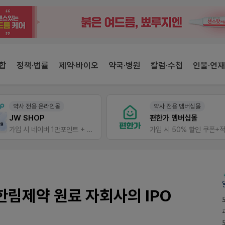
합
정책·법률
제약·바이오
약국·병원
칼럼·수첩
인물·연재
약사 전용 멤버십몰
V-Detail
편한가 멤버십몰
우리 가족 다양한
가입 시 50% 할인 쿠폰+적립금까지!
비아핀 POSM 신청 GO!
한림제약 원료 자회사의 IPO