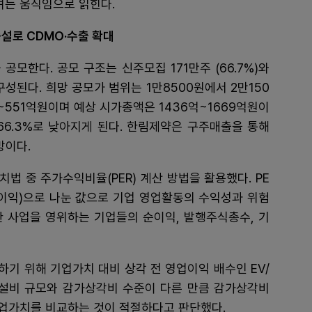
는 움직임으로 읽힌다.
증설로 CDMO·수출 확대
 공모한다. 공모 구조는 신주모집 171만주 (66.7%)와
구성된다. 희망 공모가 범위는 1만8500원에서 2만150
~551억원이며 예상 시가총액은 1436억~1669억원이
 66.3%로 낮아지게 된다. 한림제약은 구주매출을 통해
망이다.
법 중 주가수익비율(PER) 계산 방법을 활용했다. PE
순이익)으로 나눈 값으로 기업 영업활동의 수익성과 위험
사한 사업을 영위하는 기업들의 순이익, 발행주식총수, 기
기 위해 기업가치 대비 상각 전 영업이익 배수인 EV/
 생산설비 규모와 감가상각비 수준이 다른 만큼 감가상각비
업가치를 비교하는 것이 적절하다고 판단했다.