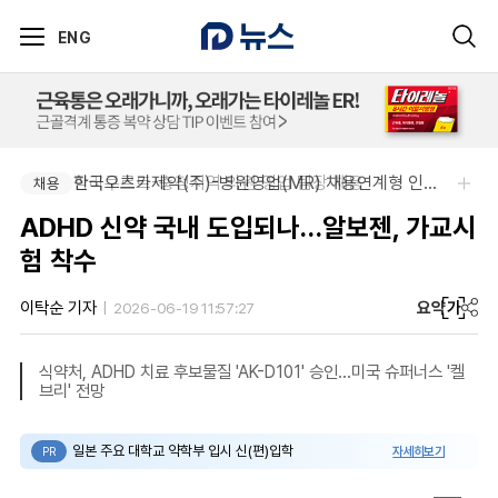
ENG
팜리쿠르트-충청지역 의원 영업 팀장 채용
한국오츠카제약(주)-병원영업(MR) 채용연계형 인턴(신입사원) 모집 공고
채용
채용
ADHD 신약 국내 도입되나…알보젠, 가교시
험 착수
요약
가
이탁순 기자
2026-06-19 11:57:27
식약처, ADHD 치료 후보물질 'AK-D101' 승인…미국 슈퍼너스 '켈
브리' 전망
일본 주요 대학교 약학부 입시 신(편)입학
자세히보기
PR