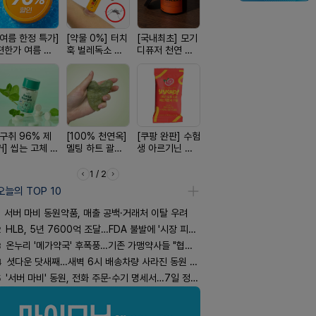
[여름 한정 특가]
[약물 0%] 터치
[국내최초] 모기
[4.98후기검증]
[올리브베
편한가 여름 쿨
훅 벌레독소 흡
디퓨저 천연 계
빛나는 피부 오
Pick] 드링
세일! (여름 필수
인기
피 모키센트 디
브링 세럼
강음료
템 싹쓰리)
퓨저
[구취 96% 제
[100% 천연옥]
[쿠팡 완판] 수험
[평점 4.9]약사
[약국BEST!
거] 씹는 고체 가
멜팅 하트 괄사
생 아르기닌 에
선택 근본 솔루
비타센스 
글
마사지기
너지 젤리
션, 솔티스
흡입기
1 / 2
오늘의 TOP 10
서버 마비 동원약품, 매출 공백·거래처 이탈 우려
2
HLB, 5년 7600억 조달…FDA 불발에 '시장 피로감'
3
온누리 '메가약국' 후폭풍…기존 가맹약사들 "협의체 만들자"
4
셧다운 닷새째…새벽 6시 배송차량 사라진 동원 물류센터
5
'서버 마비' 동원, 전화 주문·수기 명세서…7일 정상화 되나