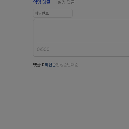
익명 댓글
실명 댓글
0
/
500
댓글
0
최신순
찬성순
반대순