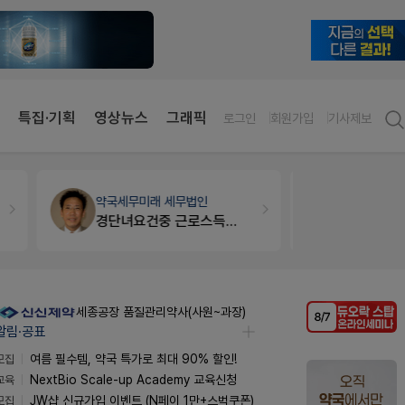
특집·기획
영상뉴스
그래픽
로그인
회원가입
기사제보
약국세무
미래 세무법인
세무·노무
경단녀요건중 근로스득원천징수액
세종공장 품질관리약사(사원~과장)
알림·공표
모집
여름 필수템, 약국 특가로 최대 90% 할인!
교육
NextBio Scale-up Academy 교육신청
모집
JW샵 신규가입 이벤트 (N페이 1만+스벅쿠폰)