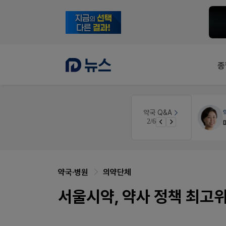
종
개국·경영
휴베이스
약국 Q&A
3/6
Pm2000쓰는데..
약국·병원
의약단체
서울시약, 약사 정책 최고위