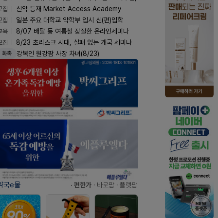
모집
신약 등재 Market Access Academy
모집
일본 주요 대학교 약학부 입시 신(편)입학
교육
8/07 배탈 등 여름철 장질환 온라인세미나
모집
8/23 초리스크 시대, 실패 없는 개국 세미나
강복인 원강팜 사장 차녀(8/23)
화촉
약국e몰
· 편한가
· 바로팜
· 플랫팜