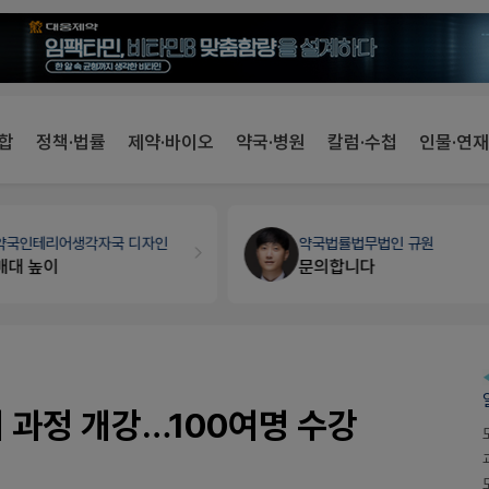
합
정책·법률
제약·바이오
약국·병원
칼럼·수첩
인물·연재
약국인테리어
생각자국 디자인
약국법률
법무법인 규원
매대 높이
문의합니다
 과정 개강…100여명 수강