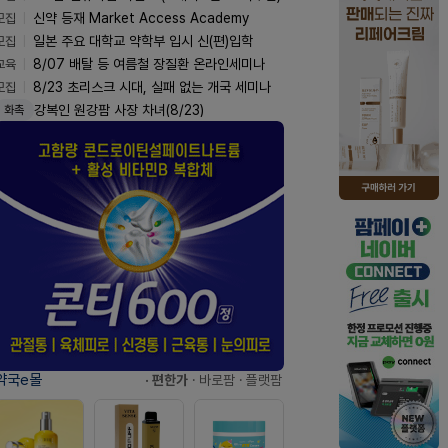
모집
신약 등재 Market Access Academy
모집
일본 주요 대학교 약학부 입시 신(편)입학
교육
8/07 배탈 등 여름철 장질환 온라인세미나
모집
8/23 초리스크 시대, 실패 없는 개국 세미나
강복인 원강팜 사장 차녀(8/23)
화촉
약국e몰
· 편한가
· 바로팜
· 플랫팜