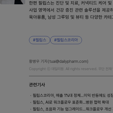
한편 필립스는 진단 및 치료, 커넥티드 케어 및
사업 영역에서 건강 증진 관련 솔루션을 제공하
육아용품, 남성 그루밍 및 뷰티 등 다양한 카
필립스
필립스코리아
황병우 기자(tuai@dailypharm.com)
Copyright ⓒ 데일리팜. All rights reserved. 무단 전
관련기사
필립스코리아, 매출 1%대 정체…이익 반등에도 성
필립스, AI로 워크플로우 표준화…병원 협력 확대
필립스, 초음파 기능 업그레이드…워크플로우 개선