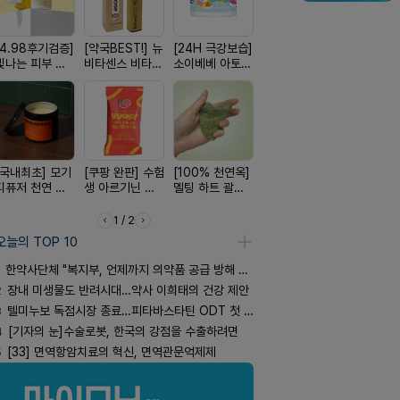
[4.98후기검증]
[약국BEST!] 뉴
[24H 극강보습]
[평점 4.9]약사
[올리브베
빛나는 피부 오
비타센스 비타민
소이베베 아토
선택 근본 솔루
Pick] 드링
브링 세럼
흡입기
크림
션, 솔티스
강음료
[국내최초] 모기
[쿠팡 완판] 수험
[100% 천연옥]
[완전방수] 눈시
[약물 0%]
디퓨저 천연 계
생 아르기닌 에
멜팅 하트 괄사
림없는 선크림
훅 벌레독소
피 모키센트 디
너지 젤리
마사지기
(SPF50+)
인기
퓨저
1 / 2
오늘의 TOP 10
한약사단체 "복지부, 언제까지 의약품 공급 방해 방관하나"
2
장내 미생물도 반려시대…약사 이희태의 건강 제안
3
텔미누보 독점시장 종료…피타바스타틴 ODT 첫 선
4
[기자의 눈]수술로봇, 한국의 강점을 수출하려면
5
[33] 면역항암치료의 혁신, 면역관문억제제