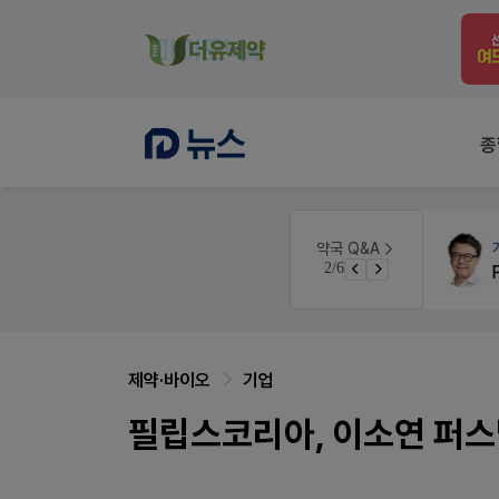
종
세무·노무
팜텍스
약국 Q&A
3/6
노동자의 날 수당계산은 어떻게 되나요
제약·바이오
기업
필립스코리아, 이소연 퍼스