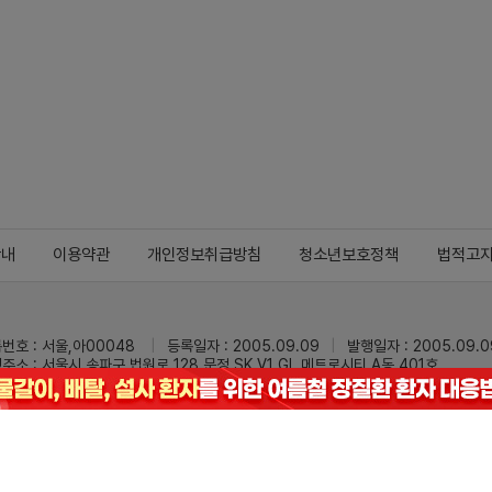
안내
이용약관
개인정보취급방침
청소년보호정책
법적고
번호 : 서울,아00048
등록일자 : 2005.09.09
발행일자 : 2005.09.0
주소 : 서울시 송파구 법원로 128 문정 SK V1 GL 메트로시티 A동 401호
 : 02-3473-0833
팩스 : 02-3434-0169
Mail :
dailypharm@dail
리팜의 모든 콘텐츠(기사)를 무단 사용하는 것은 저작권법에 저촉되며, 법적 제재를
pyright © Dailypharm1999-2026,All rights reserved.