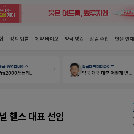
합
정책·법률
제약·바이오
약국·병원
칼럼·수첩
인물·연재
개국·경영
휴베이스
약국대출
메디라이프
Pm2000쓰는데..
약국 개국 대출 어떻게 받아야할지 어렵습니다
널 헬스 대표 선임