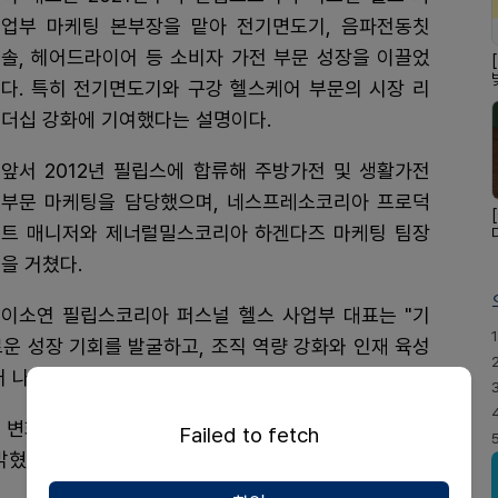
업부 마케팅 본부장을 맡아 전기면도기, 음파전동칫
솔, 헤어드라이어 등 소비자 가전 부문 성장을 이끌었
다. 특히 전기면도기와 구강 헬스케어 부문의 시장 리
더십 강화에 기여했다는 설명이다.
앞서 2012년 필립스에 합류해 주방가전 및 생활가전
부문 마케팅을 담당했으며, 네스프레소코리아 프로덕
트 매니저와 제너럴밀스코리아 하겐다즈 마케팅 팀장
을 거쳤다.
이소연 필립스코리아 퍼스널 헬스 사업부 대표는 "기
1
운 성장 기회를 발굴하고, 조직 역량 강화와 인재 육성
 나갈 것"이라고 말했다.
 변화와 다양한 니즈에 귀 기울이며, 소비자 중심의 혁
Failed to fetch
밝혔다.