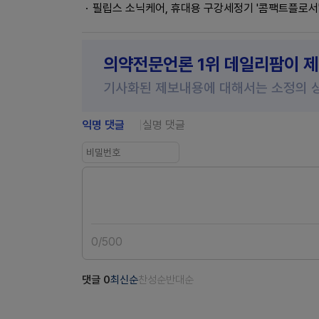
필립스 소닉케어, 휴대용 구강세정기 '콤팩트플로서'
의약전문언론 1위 데일리팜이 
기사화된 제보내용에 대해서는 소정의 
익명 댓글
실명 댓글
0
/
500
댓글
0
최신순
찬성순
반대순