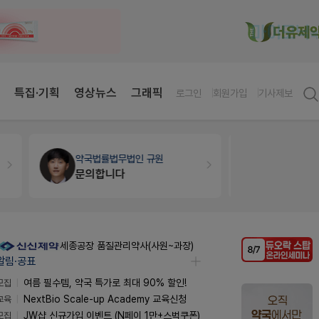
특집·기획
영상뉴스
그래픽
로그인
회원가입
기사제보
약국법률
법무법인 규원
약국인테리
문의합니다
매대 높이
세종공장 품질관리약사(사원~과장)
알림·공표
모집
여름 필수템, 약국 특가로 최대 90% 할인!
교육
NextBio Scale-up Academy 교육신청
모집
JW샵 신규가입 이벤트 (N페이 1만+스벅쿠폰)