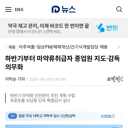
ENG
아주약품-임상PM/제제개선/건기식개발담당 채용
채용
하반기부터 마약류취급자 종업원 지도·감독
의무화
요약
가
이탁순 기자
2026-06-18 11:40:19
하반기 마약류 안전관리 추진 계획 수립
프로포폴 오남용 단속 특별감시 실시
일본 주요 대학교 약학부 입시 신(편)입학
자세히보기
PR