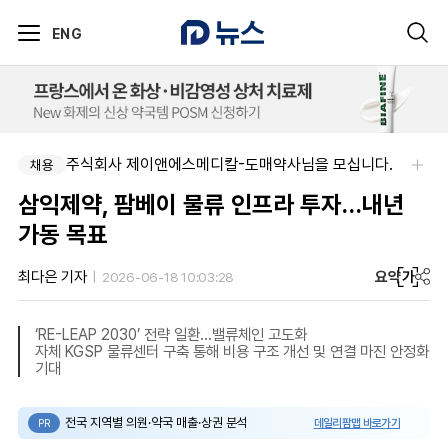
ENG
주식회사 제이앤에스메디칼-도매약사님을 모십니다.
채용
삼익제약, 팜베이 물류 인프라 투자…내년
가동 목표
요약
가
최다은 기자
2026-06-18 10:03:28
‘RE-LEAP 2030’ 전략 일환…밸류체인 고도화
자체 KGSP 물류센터 구축 통해 비용 구조 개선 및 연결 마진 안정화
기대
전국 지역별 의원·약국 매출·상권 분석
데일리팜맵 바로가기
PR