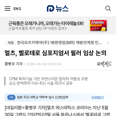
ENG
SK 바이오팜 (주)-[SK바이오팜] 각 부문 신입/경력 구성원 영입
한국오츠카제약(주)-병원영업(MR) 채용연계형 인턴(신입사원) 모집 공고
채용
채용
멀츠, 벨로테로 심포지엄서 필러 임상 논의
요약
가
황병우 기자
2026-06-09 10:03:14
CPM 특허기술 기반 자연스러운 밀착력 차별성 조명
순도·면역학적 이슈·최신 시술 테크닉 공유
일본 주요 대학교 약학부 입시 신(편)입학
자세히보기
PR
[데일리팜=황병우 기자]멀츠 에스테틱스 코리아는 지난 5월
30일 그랜드 인터컨티넨탈 서울 파르나스에서 '벨로테로 그랜