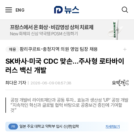
ENG
팜리쿠르트-충청지역 의원 영업 팀장 채용
채용
SK바사·미국 CDC 맞손…주사형 로타바이
러스 백신 개발
요약
가
최다은 기자
2026-06-09 08:57:38
공정 개발비 라이트재단과 공동 투자.. 효능과 생산성 ‘UP’ 공정 개발
“지속적인 혁신과 글로벌 협력 바탕으로 공중보건 증진에 기여할
것”
일본 주요 대학교 약학부 입시 신(편)입학
자세히보기
PR