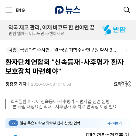
ENG
국립과학수사연구원-국립과학수사연구원 약사 3명 채용
채용
환자단체연합회 "신속등재-사후평가 환자
보호장치 마련해야"
요약
가
정흥준 기자
2026-06-08 10:16:58
희귀질환 치료제 신속등재-사후평가 시범사업 관련 논평
"본 사업 대상요건 확대...사후평가 후 치료 연속성 보장 필요"
일본 주요 대학교 약학부 입시 신(편)입학
자세히보기
PR
[데일리팜=정흥준 기