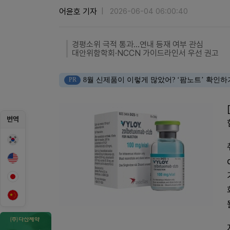
어윤호 기자
2026-06-04 06:00:40
경평소위 극적 통과...연내 등재 여부 관심
대안위함학회·NCCN 가이드라인서 우선 권고
PR
8월 신제품이 이렇게 많았어? ‘팜노트’ 확인하
번역