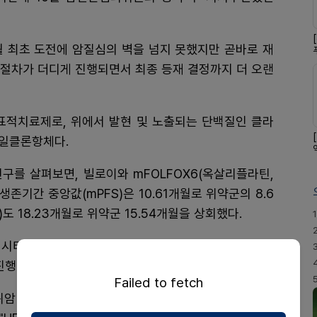
2월 최초 도전에 암질심의 벽을 넘지 못했지만 곧바로 재
후 절차가 더디게 진행되면서 최종 등재 결정까지 더 오랜
 표적치료제로, 위에서 발현 및 노출되는 단백질인 클라
단일클론항체다.
 연구를 살펴보면, 빌로이와 mFOLFOX6(옥살리플라틴,
기간 중앙값(mPFS)은 10.61개월로 위약군의 8.6
 18.23개월로 위약군 15.54개월을 상회했다.
1
카페시타빈과 옥살리플라틴) 병용 투약군이 무진행생존기
진행 또는 사망 위험을 약 31% 낮췄다.
Failed to fetch
암 환자 중 약 90%가 HER2 음성으로 나타나 새로운