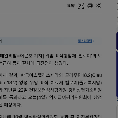
요약
가
기
팜스타클럽
[데일리팜=어윤호 기자] 위암 표적항암제 '빌로이'의 보
험급여 등재 절차에 급진전이 생겼다.
취재 결과, 한국아스텔라스제약의 클라우딘18.2(Clau
din 18.2) 양성 위암 표적 치료제 빌로이(졸베툭시맙)
가 지난달 22일 건강보험심사평가원 경제성평가소위원
회를 통과하고 오늘(4일) 약제급여평가위원회에 상정
될 예정이다.
지난해 10월 암질환심의위원회 통과 후 지지부진했던