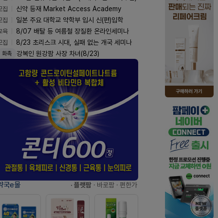
모집
신약 등재 Market Access Academy
모집
일본 주요 대학교 약학부 입시 신(편)입학
교육
8/07 배탈 등 여름철 장질환 온라인세미나
모집
8/23 초리스크 시대, 실패 없는 개국 세미나
강복인 원강팜 사장 차녀(8/23)
화촉
약국e몰
· 플랫팜
· 바로팜
· 편한가