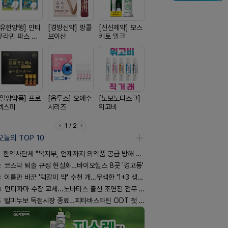
[유한양행] 안티
[경방신약] 방콜
[신신제약] 모스
[신신제약] 아렉
[종근당] 
푸라민 파스 시
브이산
키토 밀크
스마일드
닝캡슐
리즈
[일양약품] 프로
[옵투스] 오에수
[노보노디스크]
[일양약품] 도담
[동성제약]
엑스피
시리즈
위고비
도담 시리즈
환 F정
1 / 2
오늘의 TOP 10
한약사단체 "복지부, 언제까지 의약품 공급 방해 방관하나"
2
코스닥 퇴출 규정 현실화…바이오헬스 8곳 '경고등'
3
이름만 바꾼 '택갈이 약' 수천 개…무색한 '1+3 생동'
4
먼디파마 수장 교체...노바티스 출신 조연진 전무 내정
5
텔미누보 독점시장 종료…피타바스타틴 ODT 첫 선