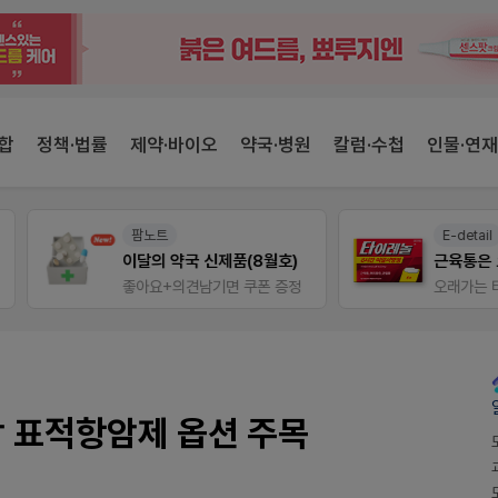
합
정책·법률
제약·바이오
약국·병원
칼럼·수첩
인물·연재
팜노트
E-detail
이달의 약국 신제품(8월호)
근육통은 오래가니깐!
좋아요+의견남기면 쿠폰 증정
오래가는 타이레놀 ER
위암 표적항암제 옵션 주목