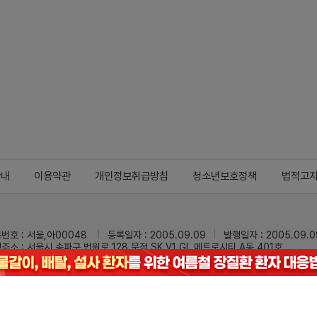
안내
이용약관
개인정보취급방침
청소년보호정책
법적고
번호 : 서울,아00048
등록일자 : 2005.09.09
발행일자 : 2005.09.0
주소 : 서울시 송파구 법원로 128 문정 SK V1 GL 메트로시티 A동 401호
 : 02-3473-0833
팩스 : 02-3434-0169
Mail :
dailypharm@dail
리팜의 모든 콘텐츠(기사)를 무단 사용하는 것은 저작권법에 저촉되며, 법적 제재를
pyright © Dailypharm1999-2026,All rights reserved.