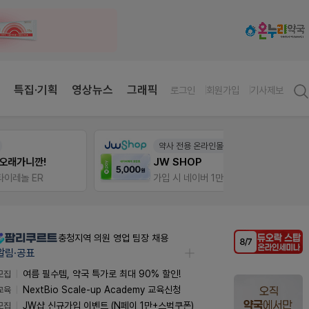
특집·기획
영상뉴스
그래픽
로그인
회원가입
기사제보
약사 전용 온라인몰
V-Det
JW SHOP
가입 시 네이버 1만포인트 + 스벅쿠폰
비아핀 
충청지역 의원 영업 팀장 채용
알림·공표
모집
여름 필수템, 약국 특가로 최대 90% 할인!
교육
NextBio Scale-up Academy 교육신청
모집
JW샵 신규가입 이벤트 (N페이 1만+스벅쿠폰)