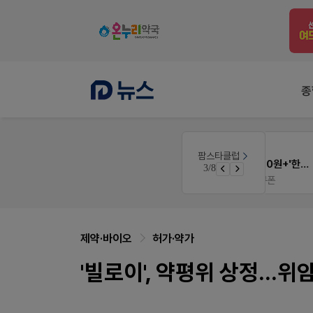
종
몰
팜리쿠르트
팜스타클럽
약국 첫 채용공고 0원+'한번 더' 무료 연장
3/8
가입 시 50% 할인 쿠폰+적립금까지!
퀴즈 참여시 룰렛쿠폰
제약·바이오
허가·약가
'빌로이', 약평위 상정...