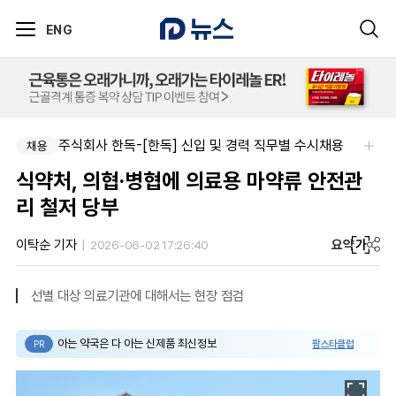
ENG
주식회사 한독-[한독] 신입 및 경력 직무별 수시채용
채용
식약처, 의협·병협에 의료용 마약류 안전관
리 철저 당부
요약
가
이탁순 기자
2026-06-02 17:26:40
선별 대상 의료기관에 대해서는 현장 점검
아는 약국은 다 아는 신제품 최신정보
팜스타클럽
PR