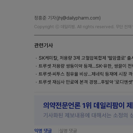
정흥준 기자(jhj@dailypharm.com)
Copyright ⓒ 데일리팜. All rights reserved. 무단 전
관련기사
SK케미칼, 저용량 3제 고혈압복합제 '텔암클로' 출
트루셋 저용량 쌍둥이약 등재...SK-유한, 쌍끌이 전
트루셋·씨투스 점유율 비상...제네릭 등재에 시장 
트루셋 재심사 만료에 본격 경쟁...후발약 '로디엔셋
의약전문언론 1위 데일리팜이 
기사화된 제보내용에 대해서는 소정의 
익명 댓글
실명 댓글