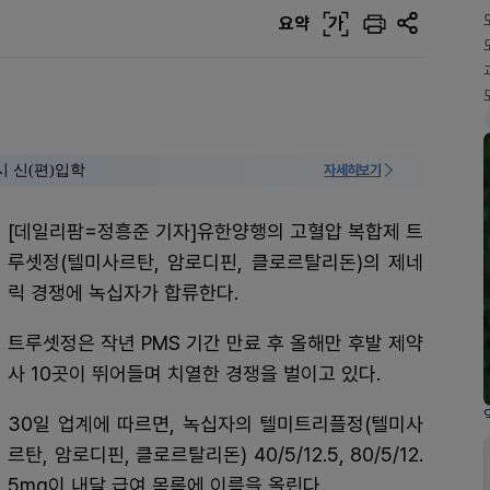
요약
가
시 신(편)입학
자세히보기
[데일리팜=정흥준 기자]유한양행의 고혈압 복합제 트
루셋정(텔미사르탄, 암로디핀, 클로르탈리돈)의 제네
릭 경쟁에 녹십자가 합류한다.
트루셋정은 작년 PMS 기간 만료 후 올해만 후발 제약
사 10곳이 뛰어들며 치열한 경쟁을 벌이고 있다.
30일 업계에 따르면, 녹십자의 텔미트리플정(텔미사
르탄, 암로디핀, 클로르탈리돈) 40/5/12.5, 80/5/12.
5mg이 내달 급여 목록에 이름을 올린다.