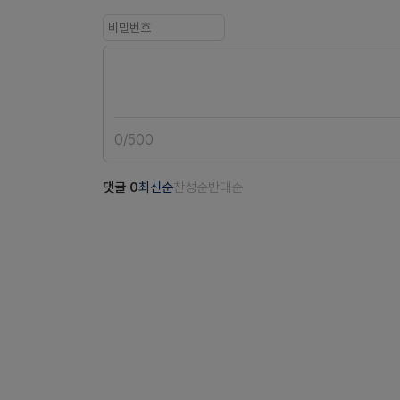
0
/
500
댓글
0
최신순
찬성순
반대순