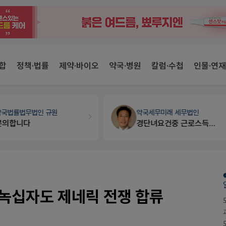
합
정책·법률
제약·바이오
약국·병원
칼럼·수첩
인물·연재
약국법률
법무법인 규원
약국세무
미래 세무법인
문의합니다
경단녀요건중 근로스득원천징수액
.녹십자도 제네릭 전쟁 합류