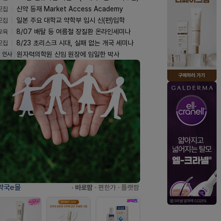
모집
신약 등재 Market Access Academy
모집
일본 주요 대학교 약학부 입시 신(편)입학
교육
8/07 배탈 등 여름철 장질환 온라인세미나
모집
8/23 초리스크 시대, 실패 없는 개국 세미나
원자력의학원 신임 원장에 임일한 박사
인사
약국e몰
· 바로팜
· 편한가
· 플랫팜