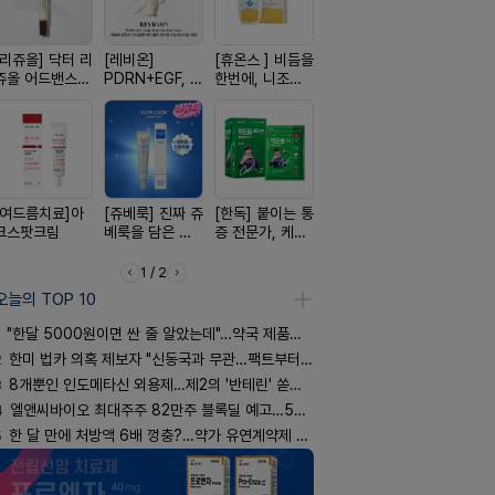
[리쥬올] 닥터 리
[레비온]
[휴온스 ] 비듬을
[알엑스미] 알엑
[D판테놀]
쥬올 어드밴스드
PDRN+EGF, 레
한번에, 니조랄
스미 리쥬영 울
온디판테놀
PDRN 리쥬비네
비온RX PDRN
2%액
트라 PDRN
이팅 크림 30ml
EGF 크림
10000 딥리페
어 크림
[여드름치료]아
[쥬베룩] 진짜 쥬
[한독] 붙이는 통
[아워팜] 우리아
[켄뷰] 오
크스팟크림
베룩을 담은 약
증 전문가, 케토
이 맞춤설계, 바
폼타입, 로
국전용 PDLLA
톱 액티브 플라
로타민 kids 엘
5%폼에어
크림
스타(쿨) 40매
더베리맛
60g
1 / 2
오늘의 TOP 10
"한달 5000원이면 싼 줄 알았는데"…약국 제품과 비교해보니
2
한미 법카 의혹 제보자 "신동국과 무관…팩트부터 따져야"
3
8개뿐인 인도메타신 외용제…제2의 '반테린' 쏟아지나
4
엘앤씨바이오 최대주주 82만주 블록딜 예고…500억 규모
5
한 달 만에 처방액 6배 껑충?…약가 유연계약제 착시효과