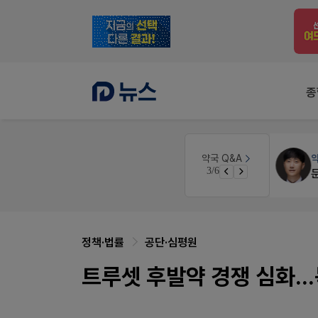
종
약국인테리어
생각자국 디자인
약국 Q&A
3/6
노동자의 날 수당계산은 어떻게 되나요
매대 높이
정책·법률
공단·심평원
트루셋 후발약 경쟁 심화..