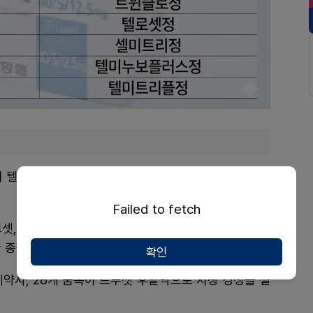
 텔미칸에이플러스정, 제뉴파마의 텔로핀셋정, 하나제
Failed to fetch
로셋, 셀트리온제약의 셀미트리정이 경쟁에 뛰어들었고,
 종근당의 텔미누보플러스정도 뒤따라 급여 진입했다.
확인
제약사, 28개 품목이 트루셋 후발약으로 시장 경쟁을 벌