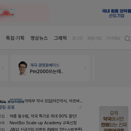
특집·기획
영상뉴스
그래픽
로그인
회원가입
기사제보
개국·경영
휴베이스
약국대출
메
Pm2000쓰는데..
약제부 약사 모집(야간약사, 아르바이트약사)
알림·공표
모집
여름 필수템, 약국 특가로 최대 90% 할인!
교육
NextBio Scale-up Academy 교육신청
모집
JW샵 신규가입 이벤트 (N페이 1만+스벅쿠폰)