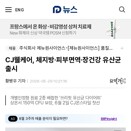
ENG
주식회사 제뉴원사이언스-[제뉴원사이언스] 품질관리약사 모집(경력무관)
채용
CJ웰케어, 체지방·피부면역·장건강 유산균
출시
요약
가
황병우 기자
2026-05-29 10:21:16
개별인정형 원료 2종 배합한 '쓰리핏 유산균 다이어트'
상온서 150억 CFU 보장, 6월 2일 CJ온스타일 첫선
8월 3주차 매출 분석이 필요하면?
BRPInsight
AD