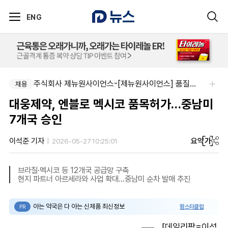
ENG
아주약품-평택공장 제조관리약사 채용(신입우대)
주식회사 제뉴원사이언스-[제뉴원사이언스] 품질관리약사 모집(경력무관)
채용
채용
대웅제약, 엔블로 멕시코 품목허가…중남미
7개국 승인
요약
가
이석준 기자
2026-05-27 10:25:01
브라질·멕시코 등 12개국 공급망 구축
현지 파트너 아르세라와 사업 확대…중남미 순차 발매 추진
아는 약국은 다 아는 신제품 최신정보
팜스타클럽
PR
[데일리팜=이석