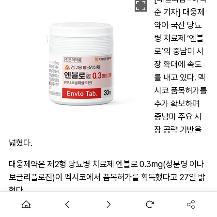
준 기자] 대웅제
약이 국산 당뇨
병 치료제 ‘엔블
로’의 중남미 시
장 확대에 속도
를 내고 있다. 멕
시코 품목허가를
추가 확보하며
중남미 주요 시
장 공략 기반을
넓혔다.
대웅제약은 제2형 당뇨병 치료제 엔블로 0.3mg(성분명 이나
보글리플로진)이 멕시코에서 품목허가를 획득했다고 27일 밝
혔다.
이번 허가로 엔블로는 중남미 허가 신청 12개국 가운데 멕시코