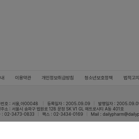
안내
이용약관
개인정보취급방침
청소년보호정책
법적고
번호 : 서울,아00048
등록일자 : 2005.09.09
발행일자 : 2005.09.0
주소 : 서울시 송파구 법원로 128 문정 SK V1 GL 메트로시티 A동 401호
 : 02-3473-0833
팩스 : 02-3434-0169
Mail :
dailypharm@dail
리팜의 모든 콘텐츠(기사)를 무단 사용하는 것은 저작권법에 저촉되며, 법적 제재를
pyright © Dailypharm1999-2026,All rights reserved.