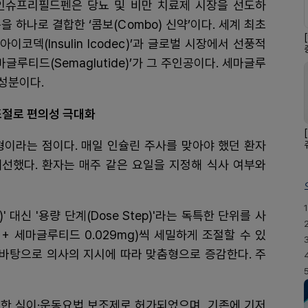
인슈프리필드펜은 당뇨 및 비만 치료제 시장을 선도하
 하나로 결합한 ‘콤보(Combo) 신약’이다. 세계 최초
이코덱(Insulin Icodec)’과 글로벌 시장에서 선풍적
마글루티드(Semaglutide)’가 그 주인공이다. 세마글루
주성분이다.
얼 조절로 편의성 극대화
 제형이라는 점이다. 매일 인슐린 주사를 맞아야 했던 환자
선했다. 환자는 매주 같은 요일을 지정해 식사 여부와
1
 대신 '용량 단계(Dose Step)'라는 독특한 단위를 사
 + 세마글루티드 0.029mg)씩 세밀하게 조절할 수 있
 바탕으로 의사의 지시에 따라 맞춤형으로 증감한다. 주
위한 식이·운동요법 보조제로 허가되었으며, 기존에 기저