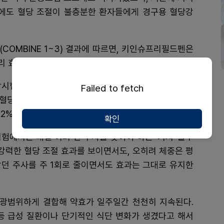
음에도 혈당 조절이 불충분한 환자들에게 경구용 혈당강
COMBINE 1~3) 결과에 따르면, 키인슈프리필드펜은
리 효과를 보였다.
임상시험에서 주 1회 인슐린 아이코덱 단독 투여군 대비 당
Failed to fetch
 저혈당증이나 체중 증가 없이 당화혈색소 7% 미만 목표
.2%)을 압도했다.
확인
상시험에서는 매일 여러 번 주사를 맞아야 하는 ‘기저-볼루
 강력한 혈당 조절 효과를 보이면서도, 오히려 체중은 평
 맞던 주사를 주 1회로 줄이면서도 효과는 그대로 유지한
 광범위하게 결합해 약효가 일주일간 천천히 지속된다.
 등 급성 질환이나 단기적인 식단 변화가 생겼다고 해서