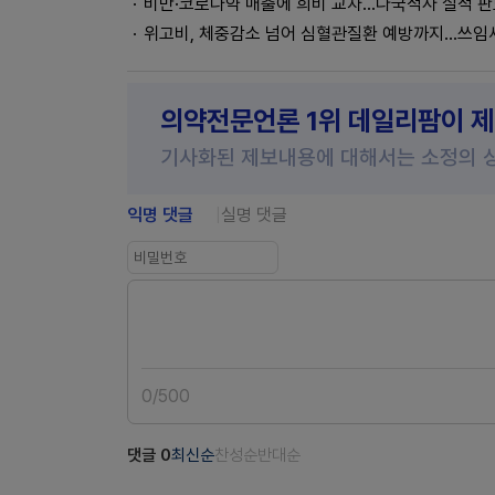
비만·코로나약 매출에 희비 교차…다국적사 실적 판
위고비, 체중감소 넘어 심혈관질환 예방까지...쓰임
의약전문언론 1위 데일리팜이 
기사화된 제보내용에 대해서는 소정의 
익명 댓글
실명 댓글
0
/
500
댓글
0
최신순
찬성순
반대순