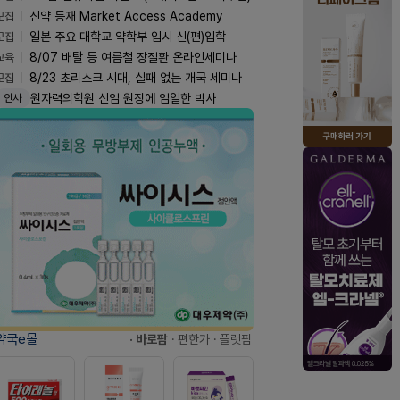
모집
신약 등재 Market Access Academy
모집
일본 주요 대학교 약학부 입시 신(편)입학
교육
8/07 배탈 등 여름철 장질환 온라인세미나
모집
8/23 초리스크 시대, 실패 없는 개국 세미나
원자력의학원 신임 원장에 임일한 박사
인사
약국e몰
· 바로팜
· 편한가
· 플랫팜