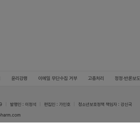
지
윤리강령
이메일 무단수집 거부
고충처리
정정·반론보
9
발행인 : 이정석
편집인 : 가인호
청소년보호정책 책임자 : 강신국
ypharm.com
 받을 수 있습니다.