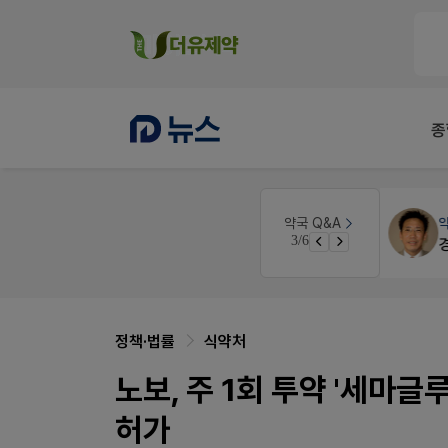
종
 디자인
약국대출
메디라이프
약국 Q&A
3/6
약국 개국 대출 어떻게 받아야할지 어렵습니다
정책·법률
식약처
노보, 주 1회 투약 '세마
허가