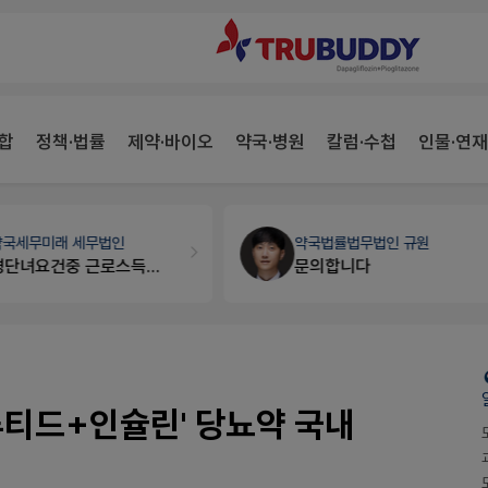
합
정책·법률
제약·바이오
약국·병원
칼럼·수첩
인물·연재
약국세무
미래 세무법인
약국법률
법무법인 규원
경단녀요건중 근로스득원천징수액
문의합니다
글루티드+인슐린' 당뇨약 국내