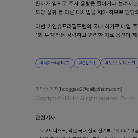
환자가 임의로 주사 용량을 줄이거나 늘려서는
도당 섭취 등 다른 대처법을 써야 하므로 담당
이번 키인슈프리필드펜의 국내 허가로 매일 주
1회 투여’라는 강력하고 편리한 치료 옵션이 제
세마글루티드
GLP-1
노보 노디스크
이탁순 기자(hooggasi2@dailypharm.com)
Copyright ⓒ 데일리팜. All rights reserved. 무단 전
관련기사
노보노디스크, 작년 국내 실적 신기록…'위고비' 고