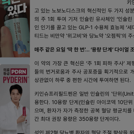
키
고 있는 노보노디스크의 혁신적인 두 가지 성분을
의 주 1회 투여 기저 인슐린 유사체인 ‘인슐린 아
인 인기를 끌고 있는 GLP-1 수용체 효능제 ‘세
티드는 비만약 '위고비'와 당뇨약 '오젬픽'의 
매주 같은 요일 ‘딱 한 번’… ‘용량 단계’ 다이
이 약의 가장 큰 혁신은 ‘주 1회 피하 주사’
들의 번거로움과 주사 공포증을 획기적으로 개
상관없이 하루 중 편한 시간에 투여하면 된다.
키인슈프리필드펜은 일반 인슐린의 '단위(Unit)'
용한다. 10용량 단계(인슐린 아이코덱 10단위
으며, 환자가 자가 측정한 공복 혈당 평균치를
간 최대 권장 용량은 350용량 단계이다.
성인 제2형 당뇨병 환자의 혈당 조절 향상을 