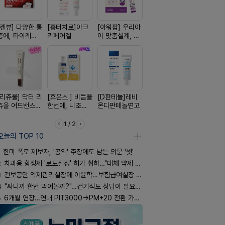
[켄뷰] 다양한 통
[흉터치료]아크
[아워팜] 우리아
[알엑스미] 알엑
[켄뷰] 오
증에, 타이레놀
리페어겔
이 맞춤설계, 바
스미 리쥬영 울
폼타입, 로
정 500mg 10
로타민 kids 엘
트라 PDRN
5%폼에어
정
더베리맛
10000 딥리페
60g
어 크림
[리쥬올] 닥터 리
[휴온스 ] 비듬을
[D판테놀]레비
[레비온]
[한독] 붙이
쥬올 어드밴스드
한번에, 니조랄
온디판테놀연고
PDRN+EGF, 레
증 전문가,
PDRN 리쥬비네
2%액
비온RX PDRN
톱 액티브 
이팅 크림 30ml
EGF 크림
스타(쿨) 4
1 / 2
오늘의 TOP 10
한미 폭로 제보자, '공익' 주장에도 남는 의문 '셋'
2
치과용 항생제 '로도질정' 허가 취하…"대체 약제 충분"
3
건보공단 약제관리실장에 이윤학…보험급여실장 윤유경
4
"싸니까 한번 먹어볼까?"…건기식도 상담이 필요한 이유
5
6개월 연장…연내 PIT3000→PM+20 전환 가능할까