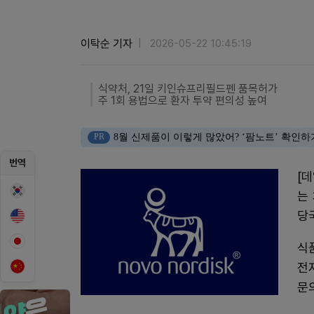
이탁순 기자
2026-05-22 10:45:19
식약처, 21일 키인슈프리필드펜 품목허가
주 1회 용법으로 환자 투약 편의성 높여
PR
8월 신제품이 이렇게 많았어? ‘팜노트’ 확인하
번역
[
는
당
식
전
문