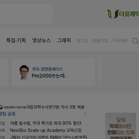
특집·기획
영상뉴스
그래픽
로그인
회원가입
기사제보
개국·경영
휴베이스
세무·노무
팜
Pm2000쓰는데..
국립과학수사연구원 약사 3명 채용
알림·공표
모집
여름 필수템, 약국 특가로 최대 90% 할인!
교육
NextBio Scale-up Academy 교육신청
모집
JW샵 신규가입 이벤트 (N페이 1만+스벅쿠폰)