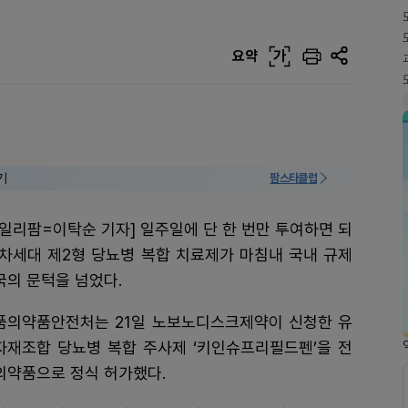
요약
가
기
팜스타클럽
데일리팜=이탁순 기자] 일주일에 단 한 번만 투여하면 되
 차세대 제2형 당뇨병 복합 치료제가 마침내 국내 규제
국의 문턱을 넘었다.
품의약품안전처는 21일 노보노디스크제약이 신청한 유
자재조합 당뇨병 복합 주사제 ‘키인슈프리필드펜’을 전
의약품으로 정식 허가했다.