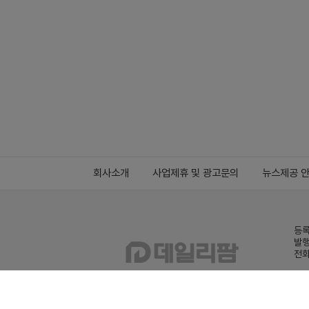
회사소개
사업제휴 및 광고문의
뉴스제공 
등록
발행
전화
데일
Family site
co