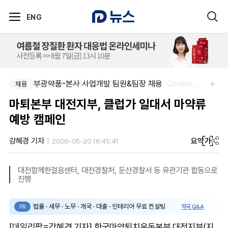
ENG
부광약품-본사 사업개발 팀원&팀장 채용
(유)한국비엠에스제약-Senior Manager, Government Affairs & External Liaison (Permanent)
채용
채용
마퇴본부 대전지부, 클럽가 일대서 마약류
예방 캠페인
요약
가
강혜경 기자
2026-05-20 16:45:41
대전함께한걸음센터, 대전경찰처, 둔산경찰서 등 유관기관 합동으로
진행
법률 · 세무 · 노무 · 개국 · 대출 · 인테리어 무료 컨설팅
약국 Q&A
PR
[데일리팜=강혜경 기자] 한국마약퇴치운동본부 대전지부(지