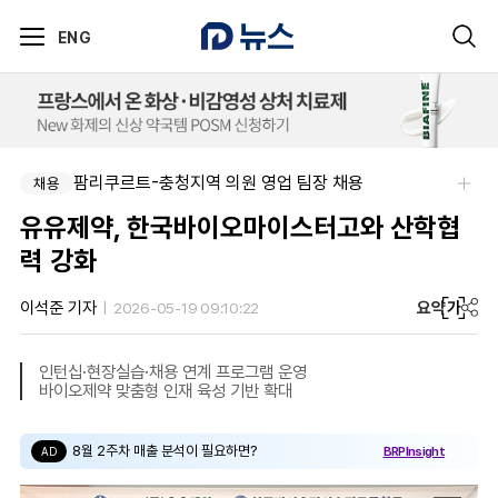
ENG
팜리쿠르트-충청지역 의원 영업 팀장 채용
채용
유유제약, 한국바이오마이스터고와 산학협
력 강화
요약
가
이석준 기자
2026-05-19 09:10:22
인턴십·현장실습·채용 연계 프로그램 운영
바이오제약 맞춤형 인재 육성 기반 확대
8월 2주차 매출 분석이 필요하면?
BRPInsight
AD