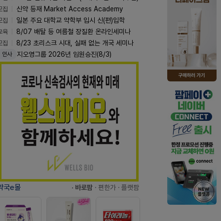
모집
신약 등재 Market Access Academy
모집
일본 주요 대학교 약학부 입시 신(편)입학
교육
8/07 배탈 등 여름철 장질환 온라인세미나
모집
8/23 초리스크 시대, 실패 없는 개국 세미나
지오영그룹 2026년 임원승진(8/3)
인사
약국e몰
· 바로팜
· 편한가
· 플랫팜