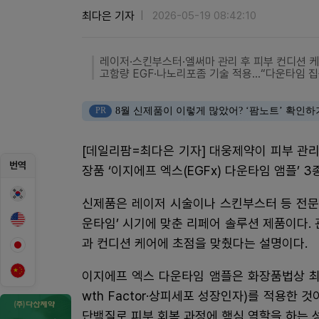
최다은 기자
2026-05-19 08:42:10
레이저·스킨부스터·엘써마 관리 후 피부 컨디션 케
고함량 EGF·나노리포좀 기술 적용…“다운타임 집
PR
8월 신제품이 이렇게 많았어? ‘팜노트’ 확인하
[데일리팜=최다은 기자] 대웅제약이 피부 관리
번역
장품 ‘이지에프 엑스(EGFx) 다운타임 앰플’ 
신제품은 레이저 시술이나 스킨부스터 등 전문
운타임’ 시기에 맞춘 리페어 솔루션 제품이다.
과 컨디션 케어에 초점을 맞췄다는 설명이다.
이지에프 엑스 다운타임 앰플은 화장품법상 최대 함
wth Factor·상피세포 성장인자)를 적용한 
단백질로 피부 회복 과정에 핵심 역할을 하는 