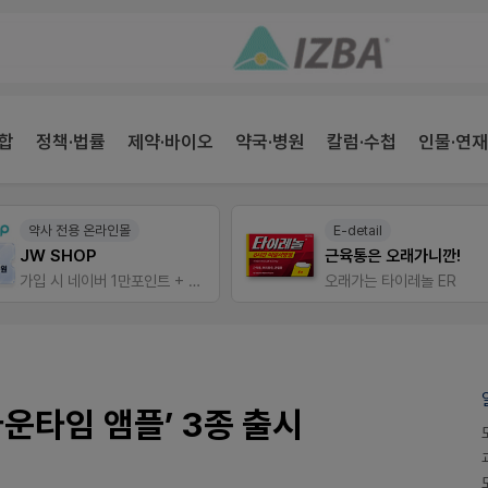
합
정책·법률
제약·바이오
약국·병원
칼럼·수첩
인물·연재
약사 전용 온라인몰
E-detail
JW SHOP
근육통은 오래가니깐!
가입 시 네이버 1만포인트 + 스벅쿠폰
오래가는 타이레놀 ER
운타임 앰플’ 3종 출시