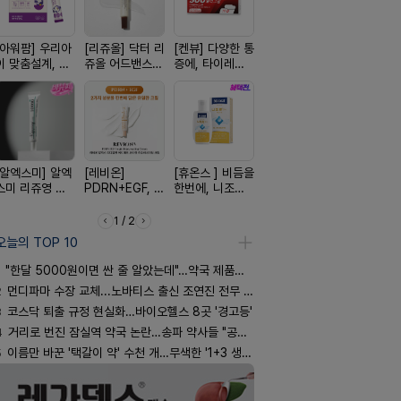
[아워팜] 우리아
[리쥬올] 닥터 리
[켄뷰] 다양한 통
[한독] 붙이는 통
[켄뷰] 오
이 맞춤설계, 바
쥬올 어드밴스드
증에, 타이레놀
증 전문가, 케토
폼타입, 로
로타민 kids 엘
PDRN 리쥬비네
정 500mg 10
톱 액티브 플라
5%폼에어
더베리맛
이팅 크림 30ml
정
스타(쿨) 40매
60g
[알엑스미] 알엑
[레비온]
[휴온스 ] 비듬을
[여드름치료]아
[흉터치료]
스미 리쥬영 울
PDRN+EGF, 레
한번에, 니조랄
크스팟크림
리페어겔
트라 PDRN
비온RX PDRN
2%액
10000 딥리페
EGF 크림
1 / 2
어 크림
오늘의 TOP 10
"한달 5000원이면 싼 줄 알았는데"…약국 제품과 비교해보니
2
먼디파마 수장 교체...노바티스 출신 조연진 전무 내정
3
코스닥 퇴출 규정 현실화…바이오헬스 8곳 '경고등'
4
거리로 번진 잠실역 약국 논란…송파 약사들 "공공성 훼손"
5
이름만 바꾼 '택갈이 약' 수천 개…무색한 '1+3 생동'