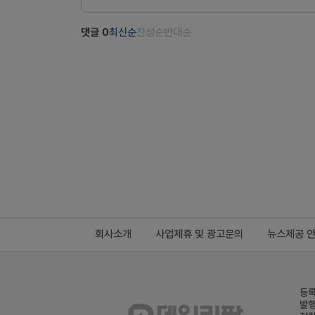
댓글
0
최신순
찬성순
반대순
회사소개
사업제휴 및 광고문의
뉴스제공 
등록
발행