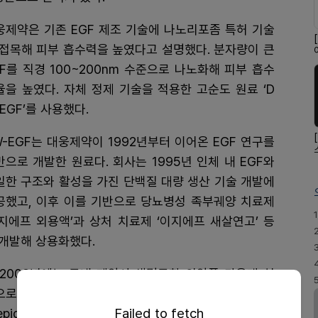
웅제약은 기존 EGF 제조 기술에 나노리포좀 특허 기술
 접목해 피부 흡수력을 높였다고 설명했다. 분자량이 큰
GF를 직경 100~200nm 수준으로 나노화해 피부 흡수
율을 높였다. 자체 정제 기술을 적용한 고순도 원료 ‘D
EGF’를 사용했다.
W-EGF는 대웅제약이 1992년부터 이어온 EGF 연구를
반으로 개발한 원료다. 회사는 1995년 인체 내 EGF와
일한 구조와 활성을 가진 단백질 대량 생산 기술 개발에
공했고, 이후 이를 기반으로 당뇨병성 족부궤양 치료제
1
이지에프 외용액’과 상처 치료제 ‘이지에프 새살연고’ 등
 개발해 상용화했다.
 2008년에는 국내 제약사 생명공학 의약품 가운데 처
으로 세계보건기구(WHO) 국제일반명(INN) ‘네피더민
Failed to fetch
epidermin)’을 획득하며 기술력을 인정받은 바 있다.