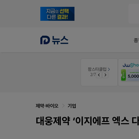
종
V-Detail
팜스타클럽
우리 가족 다양한 상처엔 비아핀!
2/7
비아핀 POSM 신청 GO!
제약·바이오
기업
대웅제약 ‘이지에프 엑스 다