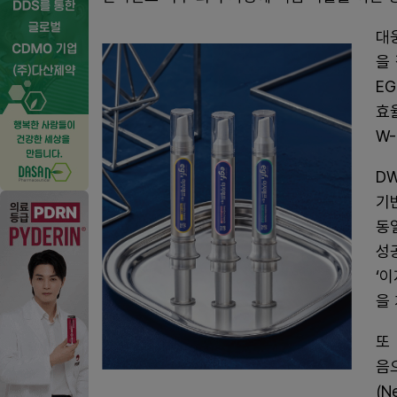
대
을
E
효
W-
D
기
동
성
‘
을
또
음
(N