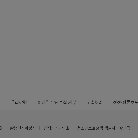
지
윤리강령
이메일 무단수집 거부
고충처리
정정·반론보
9
발행인 : 이정석
편집인 : 가인호
청소년보호정책 책임자 : 강신국