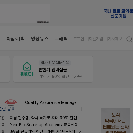
특집·기획
영상뉴스
그래픽
로그인
회원가입
기사제보
약사 전용 멤버십몰
팜노
편한가 멤버십몰
이달의
가입 시 50% 할인 쿠폰+적립금까지!
좋아요
Quality Assurance Manager
알림·공표
모집
여름 필수템, 약국 특가로 최대 90% 할인!
교육
NextBio Scale-up Academy 교육신청
모집
JW샵 신규가입 이벤트 (N페이 1만+스벅쿠폰)