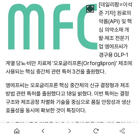
[데일리팜=이석
준 기자] 원료의
약품(API) 및 핵
심 의약소재 개
발·제조 전문기
업 엠에프씨가
경구용 GLP-1
계열 당뇨·비만 치료제 '오포글리프론(Orforglipron)' 제조에
사용되는 핵심 중간체 관련 특허 3건을 출원했다.
엠에프씨는 오포글리프론 핵심 중간체의 신규 결정형과 제조
방법 관련 특허를 출원했다고 18일 밝혔다. 이번 특허는 결정
구조와 제조공정 차별화 기술을 중심으로 품질 안정성과 생산
효율성을 동시에 확보한 것이 특징이다.
오포글리프론은 경구용 GLP-1 수용체 작용제로 개발 중인 차
세대 당뇨·비만 치료제다. 기존 주사제 대비 복용 편의성이 높