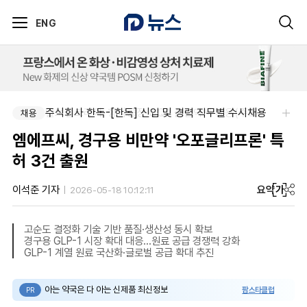
ENG
주식회사 한독-[한독] 신입 및 경력 직무별 수시채용
알보젠코리아-향남공장 OQA 품질약사 채용(주5일/파트타임 가능)
채용
채용
엠에프씨, 경구용 비만약 '오포글리프론' 특
허 3건 출원
요약
가
이석준 기자
2026-05-18 10:12:11
고순도 결정화 기술 기반 품질·생산성 동시 확보
경구용 GLP-1 시장 확대 대응…원료 공급 경쟁력 강화
GLP-1 계열 원료 국산화·글로벌 공급 확대 추진
아는 약국은 다 아는 신제품 최신정보
팜스타클럽
PR