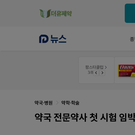
종
팜노트
팜스타클럽
품(8월호)
약국 마케팅 성공사례
3/8
면 쿠폰 증정
좋아요+의견남기면 쿠폰 증정
약국·병원
약학·학술
약국 전문약사 첫 시험 임박