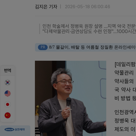
김지은 기자
2026-05-18 06:00:46
인천 학술제서 정병욱 원장 설명 …지역 약국 전문
"다제약물관리·금연상담도 수련 인정"…1000시간
PR
8/7 물갈이, 배탈 등 여름철 장질환 온라인세
[데일리팜
번역
약물관리 
약사들의 
국 약사 
비 방법 
인천광역
정병욱 
제도의 이