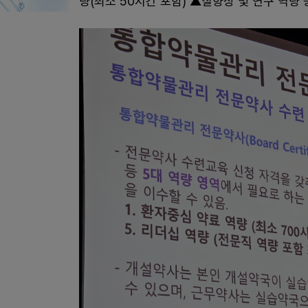
량(최소 50시간 포함) ▲질향상 및 연구 역량 