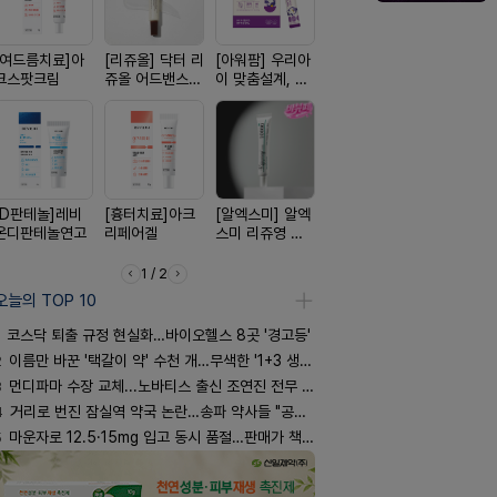
[여드름치료]아
[리쥬올] 닥터 리
[아워팜] 우리아
[한독] 붙이는 통
[쥬베룩] 진
크스팟크림
쥬올 어드밴스드
이 맞춤설계, 바
증 전문가, 케토
베룩을 담은
PDRN 리쥬비네
로타민 kids 엘
톱 액티브 플라
국전용 PD
이팅 크림 30ml
더베리맛
스타(쿨) 40매
크림
[D판테놀]레비
[흉터치료]아크
[알엑스미] 알엑
[켄뷰] 다양한 통
[켄뷰] 오
온디판테놀연고
리페어겔
스미 리쥬영 울
증에, 타이레놀
폼타입, 로
트라 PDRN
정 500mg 10
5%폼에어
10000 딥리페
정
60g
1 / 2
어 크림
오늘의 TOP 10
코스닥 퇴출 규정 현실화…바이오헬스 8곳 '경고등'
2
이름만 바꾼 '택갈이 약' 수천 개…무색한 '1+3 생동'
3
먼디파마 수장 교체...노바티스 출신 조연진 전무 내정
4
거리로 번진 잠실역 약국 논란…송파 약사들 "공공성 훼손"
5
마운자로 12.5·15mg 입고 동시 품절…판매가 책정 고심