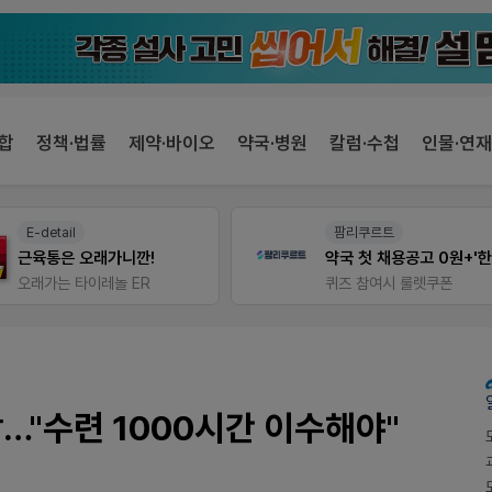
합
정책·법률
제약·바이오
약국·병원
칼럼·수첩
인물·연재
E-detail
팜리쿠르트
근육통은 오래가니깐!
오래가는 타이레놀 ER
퀴즈 참여시 룰렛쿠폰
…"수련 1000시간 이수해야"