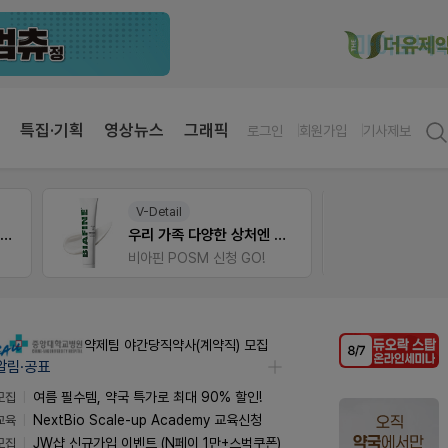
특집·기획
영상뉴스
그래픽
로그인
회원가입
기사제보
V-Detail
온라
약국 첫 채용공고 0원+'한번 더' 무료 연장
우리 가족 다양한 상처엔 비아핀!
비아핀 POSM 신청 GO!
약제팀 야간당직약사(계약직) 모집
알림·공표
모집
여름 필수템, 약국 특가로 최대 90% 할인!
교육
NextBio Scale-up Academy 교육신청
모집
JW샵 신규가입 이벤트 (N페이 1만+스벅쿠폰)