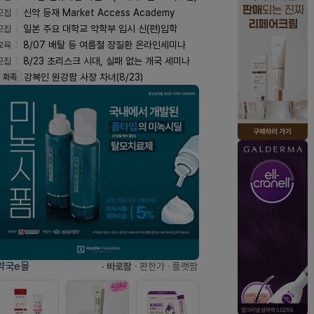
모집
신약 등재 Market Access Academy
모집
일본 주요 대학교 약학부 입시 신(편)입학
교육
8/07 배탈 등 여름철 장질환 온라인세미나
모집
8/23 초리스크 시대, 실패 없는 개국 세미나
강복인 원강팜 사장 차녀(8/23)
화촉
약국e몰
· 바로팜
· 편한가
· 플랫팜