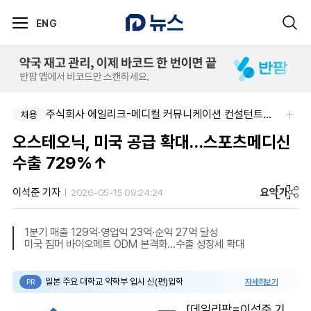
ENG
주식회사 에일리크-메디컬 커뮤니케이션 컨설턴트(Associate) / 메디컬라이터 채용
채용
오스테오닉, 미국 공급 확대…스포츠메디신
수출 729%↑
요약
가
이석준 기자
2026-05-15 09:24:24
1분기 매출 129억·영업익 23억·순익 27억 달성
미국 짐머 바이오메트 ODM 본격화…수출 성장세 확대
일본 주요 대학교 약학부 입시 신(편)입학
자세히보기
PR
[데일리팜=이석준 기