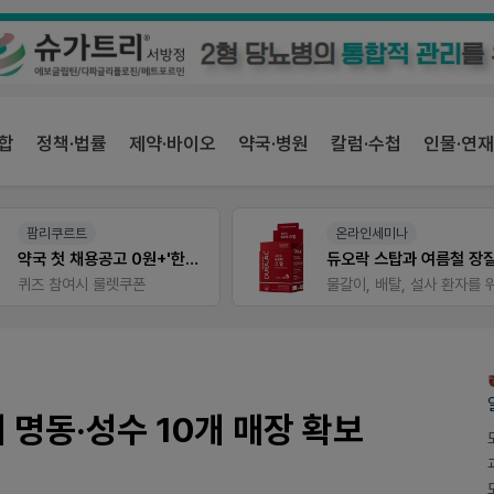
합
정책·법률
제약·바이오
약국·병원
칼럼·수첩
인물·연재
팜리쿠르트
온라인세미나
약국 첫 채용공고 0원+'한번 더' 무료 연장
퀴즈 참여시 룰렛쿠폰
 명동·성수 10개 매장 확보