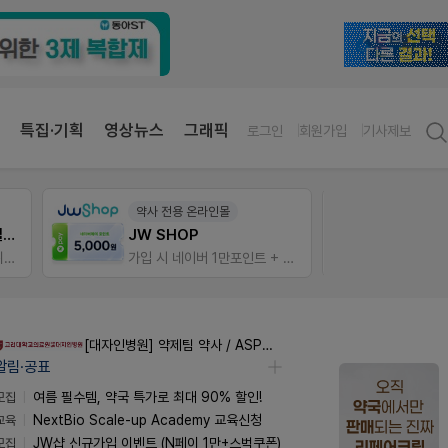
특집·기획
영상뉴스
그래픽
로그인
회원가입
기사제보
약사 전용 온라인몰
V-Det
듀오락 스탑과 여름철 장질환 대응법
JW SHOP
물갈이, 배탈, 설사 환자를 위한 실전 상담&판매 전략
가입 시 네이버 1만포인트 + 스벅쿠폰
비아핀 
[대자인병원] 약제팀 약사 / ASP팀 감염전문약사 모집
알림·공표
모집
여름 필수템, 약국 특가로 최대 90% 할인!
교육
NextBio Scale-up Academy 교육신청
모집
JW샵 신규가입 이벤트 (N페이 1만+스벅쿠폰)