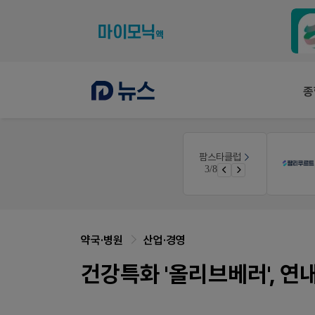
종
E-detail
팜스타클럽
품(8월호)
근육통은 오래가니깐!
3/8
면 쿠폰 증정
오래가는 타이레놀 ER
약국·병원
산업·경영
건강특화 '올리브베러', 연내