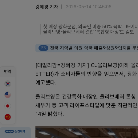
강혜경 기자
2026-05-14 10:45:06
첫 매장 광화문점, 외국인 비중 50% 육박…K-
올리브영-올리브베러 결합 '복합형 매장'도 검토
PR
전국 지역별 의원·약국 매출&상권&입지를 무
[데일리팜=강혜경 기자] CJ올리브영(이하 올리
번역
ETTER)가 소비자들의 반향을 얻으면서, 광화
예고했다.
올리브영은 건강특화 매장인 올리브베러 론칭 
채우기 등 고객 라이프스타일에 맞춘 직관적인
14일 밝혔다.