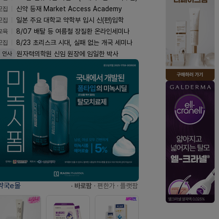
모집
신약 등재 Market Access Academy
모집
일본 주요 대학교 약학부 입시 신(편)입학
교육
8/07 배탈 등 여름철 장질환 온라인세미나
모집
8/23 초리스크 시대, 실패 없는 개국 세미나
원자력의학원 신임 원장에 임일한 박사
인사
약국e몰
· 바로팜
· 편한가
· 플랫팜