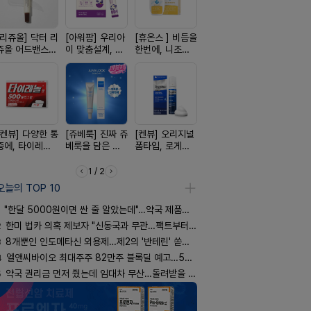
[리쥬올] 닥터 리
[아워팜] 우리아
[휴온스 ] 비듬을
[흉터치료]아크
[D판테놀]
쥬올 어드밴스드
이 맞춤설계, 바
한번에, 니조랄
리페어겔
온디판테놀
PDRN 리쥬비네
로타민 kids 엘
2%액
이팅 크림 30ml
더베리맛
[켄뷰] 다양한 통
[쥬베룩] 진짜 쥬
[켄뷰] 오리지널
[레비온]
[여드름치료
증에, 타이레놀
베룩을 담은 약
폼타입, 로게인
PDRN+EGF, 레
크스팟크림
정 500mg 10
국전용 PDLLA
5%폼에어로졸
비온RX PDRN
정
크림
60g
EGF 크림
1 / 2
오늘의 TOP 10
"한달 5000원이면 싼 줄 알았는데"…약국 제품과 비교해보니
2
한미 법카 의혹 제보자 "신동국과 무관…팩트부터 따져야"
3
8개뿐인 인도메타신 외용제…제2의 '반테린' 쏟아지나
4
엘앤씨바이오 최대주주 82만주 블록딜 예고…500억 규모
5
약국 권리금 먼저 줬는데 임대차 무산…돌려받을 수 있을까