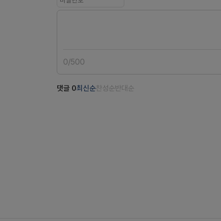
0
/
500
댓글
0
최신순
찬성순
반대순