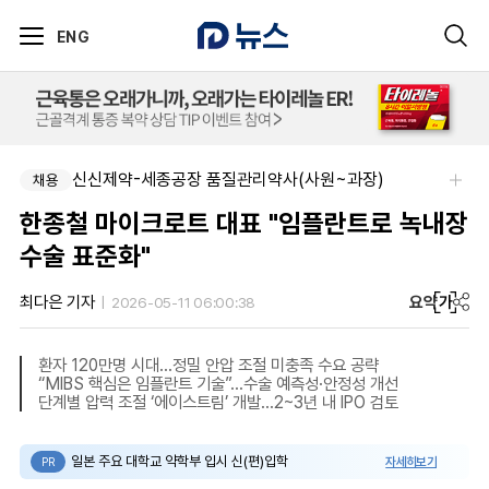
ENG
신신제약-세종공장 품질관리약사(사원~과장)
채용
한종철 마이크로트 대표 "임플란트로 녹내장
수술 표준화"
요약
가
최다은 기자
2026-05-11 06:00:38
환자 120만명 시대…정밀 안압 조절 미충족 수요 공략
“MIBS 핵심은 임플란트 기술”…수술 예측성·안정성 개선
단계별 압력 조절 ‘에이스트림’ 개발…2~3년 내 IPO 검토
일본 주요 대학교 약학부 입시 신(편)입학
자세히보기
PR