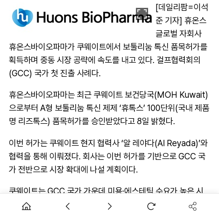
[데일리팜=이석
준 기자] 휴온스
글로벌 자회사
휴온스바이오파마가 쿠웨이트에서 보툴리눔 톡신 품목허가를
획득하며 중동 시장 공략에 속도를 내고 있다. 걸프협력회의
(GCC) 국가 첫 진출 사례다.
휴온스바이오파마는 최근 쿠웨이트 보건당국(MOH Kuwait)
으로부터 A형 보툴리눔 톡신 제제 ‘휴톡스’ 100단위(국내 제품
명 리즈톡스) 품목허가를 승인받았다고 8일 밝혔다.
이번 허가는 쿠웨이트 현지 협력사 ‘알 레야다(Al Reyada)’와
협력을 통해 이뤄졌다. 회사는 이번 허가를 기반으로 GCC 국
가 전반으로 시장 확대에 나설 계획이다.
쿠웨이트는 GCC 국가 가운데 미용·에스테틱 수요가 높은 시
장으로 평가된다. 고소득 소비층 증가와 비침습 미용시술 확대
에 따라 보툴리눔 톡신 시장 성장세도 이어지고 있다. 특히 피