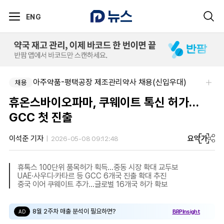
ENG
아주약품-평택공장 제조관리약사 채용(신입우대)
채용
휴온스바이오파마, 쿠웨이트 톡신 허가…
GCC 첫 진출
요약
가
이석준 기자
2026-05-08 09:12:48
휴톡스 100단위 품목허가 획득…중동 시장 확대 교두보
UAE·사우디·카타르 등 GCC 6개국 진출 확대 추진
중국 이어 쿠웨이트 추가…글로벌 16개국 허가 확보
8월 2주차 매출 분석이 필요하면?
BRPInsight
AD