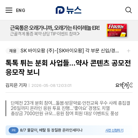
ENG
SK 바이오팜 (주)-[SK바이오팜] 각 부문 신입/경력 구성원 영입
채용
톡톡 튀는 분회 사업들…약사 콘텐츠 공모전
응모작 보니
요약
가
김지은 기자
2026-05-08 12:03:01
단체전 23개 분회 참여…돌봄·방문약료·안전교육 우수 사례 총집결
26일까지 온라인 응원 투표 진행…‘좋아요’ 경쟁도 치열
총상금 7000만원 규모…응원 참여 회원 대상 이벤트도 풍성
8/7 물갈이, 배탈 등 장질환 온라인세미나
사전 신청하기
PR