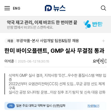
ENG
부광약품-본사 사업개발 팀원&팀장 채용
채용
한미 바이오플랜트, GMP 실사 무결점 통과
요약
가
이석준
2025-08-12 18:30:15
식약처 GMP 실사 결과, 지적사항 ‘0건’…우수한 품질시스템 역량 입
증
2022년부터 오염관리전략(CCS) 선제 도입…무균 공정 선도 체계
구축
실시간 공정 모니터링 운영…이상 징후 조기 탐지 및 신속 대응 강화
일본 주요 대학교 약학부 입시 신(편)입학
자세히보기
PR