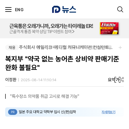
ENG
주식회사 한독-[한독] 신입 및 경력 직무별 수시채용
주식회사 에일리크-메디컬 커뮤니케이션 컨설턴트(Associate) / 메디컬라이터 채용
채용
채용
복지부 "약국 없는 농어촌 상비약 판매기준
완화 불필요"
요약
가
이정환
2025-08-14 11:10:14
"특수장소 의약품 취급 고시로 해결 가능"
일본 주요 대학교 약학부 입시 신(편)입학
자세히보기
PR