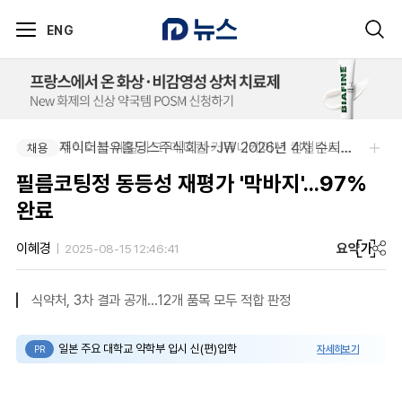
ENG
주식회사 에일리크-메디컬 커뮤니케이션 컨설턴트(Associate) / 메디컬라이터 채용
제이더블유홀딩스주식회사-JW 2026년 4차 수시채용
채용
채용
필름코팅정 동등성 재평가 '막바지'...97%
완료
요약
가
이혜경
2025-08-15 12:46:41
식약처, 3차 결과 공개...12개 품목 모두 적합 판정
일본 주요 대학교 약학부 입시 신(편)입학
자세히보기
PR