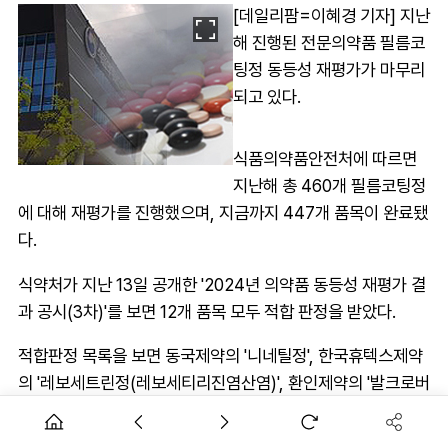
[데일리팜=이혜경 기자] 지난
해 진행된 전문의약품 필름코
팅정 동등성 재평가가 마무리
되고 있다.
식품의약품안전처에 따르면
지난해 총 460개 필름코팅정
에 대해 재평가를 진행했으며, 지금까지 447개 품목이 완료됐
다.
식약처가 지난 13일 공개한 '2024년 의약품 동등성 재평가 결
과 공시(3차)'를 보면 12개 품목 모두 적합 판정을 받았다.
적합판정 목록을 보면 동국제약의 '니네틸정', 한국휴텍스제약
의 '레보세트린정(레보세티리진염산염)', 환인제약의 '발크로버
정500밀리그램(발라시클로비르염산염수화물)', 테라젠이텍
스의 '발트란정500mg(발라시클로비르염산염)', 씨엘팜의 '비