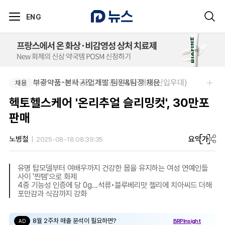
ENG
아주약품-평택공장 제조관리약사 채용(신입우대)
부광약품-본사 사업개발 팀원&팀장 채용
채용
채용
헥토헬스케어 '온리추얼 슬리밍컷', 30만포
판매
요약
가
노병철
2025-08-18 08:39:35
유명 탑모델부터 여배우까지 건강한 몸을 유지하는 여성 연예인들
사이 '찐템'으로 화제
4중 기능성 인증에 당 0g…석류•블루베리맛 젤리에 치아씨드 더해
포만감과 식감까지 강화
8월 2주차 매출 분석이 필요하면?
BRPInsight
AD