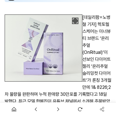
[데일리팜=노병
철 기자] 헥토헬
스케어는 이너뷰
티 브랜드 ‘온리
추얼
(OnRitual)’이
선보인 다이어트
젤리 ‘온리추얼
슬리밍컷 다이어
트’가 론칭 3개월
만에 1& 8226;2
차 물량을 완판하며 누적 판매량 30만포를 기록했다고 18일
밝혔다. 최근 모델 한혜진이 유튜브 채널에서 소개해 주목받았
으며, NS윤지 등 탄탄한 몸매와 건강한 라이프스타일로 유명
한 셀럽들의 애정템으로 자리 잡았다.