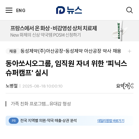
ENG
동성제약(주)아산공장-동성제약 아산공장 약사 채용
한국오츠카제약(주)-병원영업(MR) 채용연계형 인턴(신입사원) 모집 공고
채용
채용
동아쏘시오그룹, 임직원 자녀 위한 '피닉스
슈퍼캠프' 실시
요약
가
노병철
2025-08-18 10:00:10
가족 친화 프로그램…유대감 형성
전국 지역별 의원·약국 매출·상권 분석
데일리팜맵 바로가기
PR