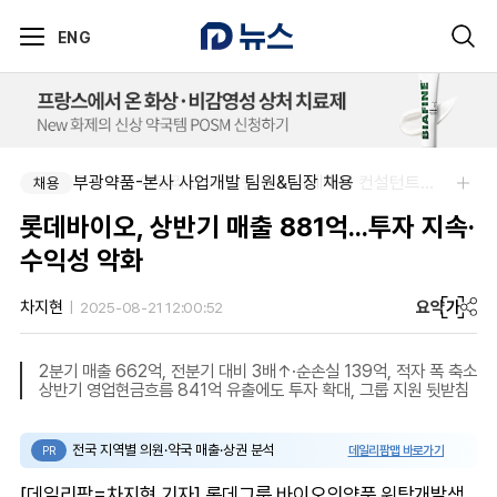
ENG
부광약품-본사 사업개발 팀원&팀장 채용
주식회사 에일리크-메디컬 커뮤니케이션 컨설턴트(Associate) / 메디컬라이터 채용
채용
채용
롯데바이오, 상반기 매출 881억...투자 지속·
수익성 악화
요약
가
차지현
2025-08-21 12:00:52
2분기 매출 662억, 전분기 대비 3배↑·순손실 139억, 적자 폭 축소
상반기 영업현금흐름 841억 유출에도 투자 확대, 그룹 지원 뒷받침
전국 지역별 의원·약국 매출·상권 분석
데일리팜맵 바로가기
PR
[데일리팜=차지현 기자] 롯데그룹 바이오의약품 위탁개발생