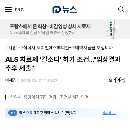
ENG
주식회사 제이앤에스메디칼-도매약사님을 모십니다.
주식회사 에일리크-메디컬 커뮤니케이션 컨설턴트(Associate) / 메디컬라이터 채용
채용
채용
ALS 치료제 '칼소디' 허가 조건..."임상결과
추후 제출"
요약
가
이혜경
2025-08-21 11:35:07
식약처, 중앙약심 회의 결과...조건부 허가 의결
일본 주요 대학교 약학부 입시 신(편)입학
자세히보기
PR