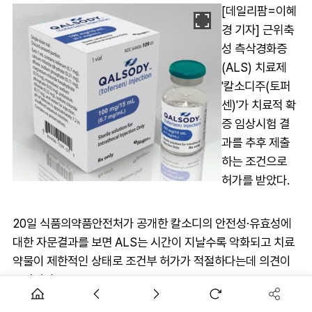
[데일리팜=이혜
경 기자] 근위축
성 측삭경화증
(ALS) 치료제
'칼소디주(토퍼
센)'가 치료적 확
증 임상시험 결
과를 추후 제출
하는 조건으로
허가를 받았다.
20일 식품의약품안전처가 공개한 칼소디의 안전성·유효성에
대한 자문결과를 보면 ALS는 시간이 지날수록 악화되고 치료
약물이 제한적인 상태로 조건부 허가가 적절하다는데 의견이
모아졌다.
바이오젠의 칼소디는 과산소 디스뮤타아제 1(SOD1) 유전자