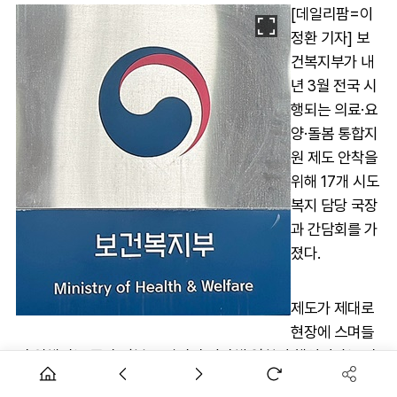
[데일리팜=이
정환 기자] 보
건복지부가 내
년 3월 전국 시
행되는 의료·요
양·돌봄 통합지
원 제도 안착을
위해 17개 시도
복지 담당 국장
과 간담회를 가
졌다.
제도가 제대로
현장에 스며들
기 위해서는 중앙 정부를 넘어선 지자체 역할이 핵심이라는 판
단에서다.