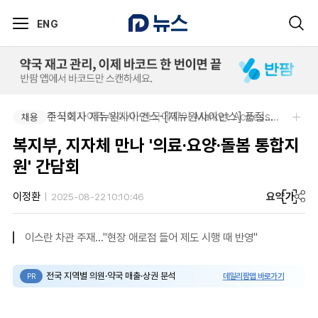
ENG
주식회사 제뉴원사이언스-[제뉴원사이언스] 품질관리약사 모집(경력무관)
한국에자이주식회사-한국에자이 Market Access Specialist 채용
채용
채용
복지부, 지자체 만나 '의료·요양·돌봄 통합지
원' 간담회
요약
가
이정환
2025-08-22 10:10:46
이스란 차관 주재…"현장 애로점 들어 제도 시행 때 반영"
전국 지역별 의원·약국 매출·상권 분석
데일리팜맵 바로가기
PR