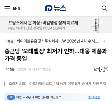
ENG
제이더블유홀딩스주식회사-JW 2026년 4차 수시채용
채용
종근당 '오테벨정' 최저가 인하…대웅 제품과
가격 동일
요약
가
이탁순
2025-08-22 14:35:29
오리지널없는 아프레밀라스트, 1월 등재 이후 5개 중 4개 자진 인하
아는 약국은 다 아는 신제품 최신정보
팜스타클럽
PR