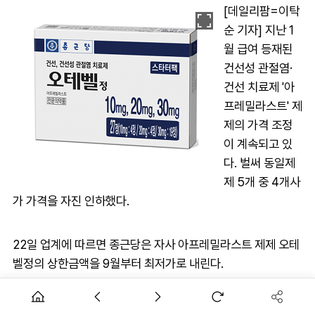
[데일리팜=이탁
순 기자] 지난 1
월 급여 등재된
건선성 관절염·
건선 치료제 '아
프레밀라스트' 제
제의 가격 조정
이 계속되고 있
다. 벌써 동일제
제 5개 중 4개사
가 가격을 자진 인하했다.
22일 업계에 따르면 종근당은 자사 아프레밀라스트 제제 오테
벨정의 상한금액을 9월부터 최저가로 내린다.
아프레밀라스트 제제는 지난 1월 대웅제약, 동아에스티, 동구
바이오제약, 종근당, 한림제약이 신약으로 급여 등재됐다.