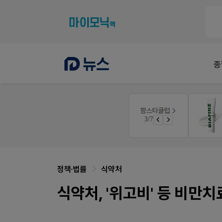
종
팜노트
팜스타클럽
니깐!
이달의 약국 신제품(8월호)
3/7
 ER
좋아요+의견남기면 쿠폰 증정
정책·법률
식약처
식약처, '위고비' 등 비만