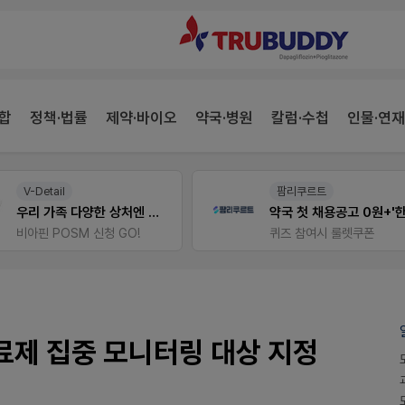
합
정책·법률
제약·바이오
약국·병원
칼럼·수첩
인물·연재
V-Detail
팜리쿠르트
우리 가족 다양한 상처엔 비아핀!
비아핀 POSM 신청 GO!
퀴즈 참여시 룰렛쿠폰
치료제 집중 모니터링 대상 지정