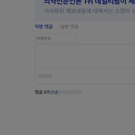
의약전문언론 1위 데일리팜이 
기사화된 제보내용에 대해서는 소정의 
익명 댓글
실명 댓글
0
/
500
댓글
0
최신순
찬성순
반대순