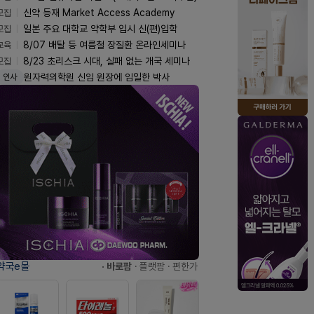
모집
신약 등재 Market Access Academy
모집
일본 주요 대학교 약학부 입시 신(편)입학
교육
8/07 배탈 등 여름철 장질환 온라인세미나
모집
8/23 초리스크 시대, 실패 없는 개국 세미나
원자력의학원 신임 원장에 임일한 박사
인사
약국e몰
· 바로팜
· 플랫팜
· 편한가