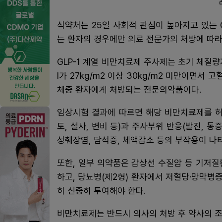
식약처는 25일 사회적 관심이 높아지고 있는 
는 환자의 경우에만 의료 전문가의 처방에 따
GLP-1 계열 비만치료제 주사제는 초기 체질량지
I가 27kg/m2 이상 30kg/m2 미만이면서 
체중 환자에게 처방되는 전문의약품이다.
임상시험 결과에 따르면 해당 비만치료제를 허
토, 설사, 변비 등)과 주사부위 반응(발진, 통
성췌장염, 담석증, 체액감소 등의 부작용이 나타
또한, 일부 의약품은 갑상선 수질암 등 기저
하고, 당뇨병(제2형) 환자에서 저혈당·망막병
히 신중히 투여해야 한다.
비만치료제는 반드시 의사의 처방 후 약사의 