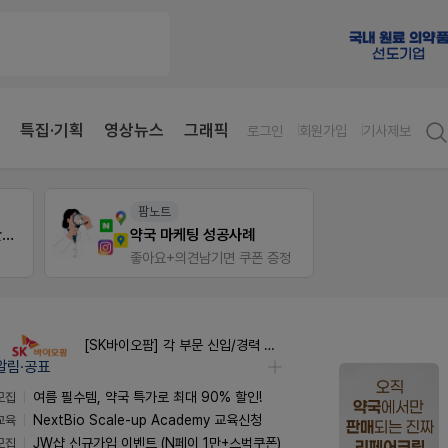
특집·기획
영상뉴스
그래픽
로그인
회원가입
기사제보
팜노트
약사 
약국 첫 채용공고 0원+'한번 더' 무료 연장
약국 마케팅 성공사례
편한가
좋아요+의견남기면 쿠폰 증정
[SK바이오팜] 각 부문 신입/경력 구성원 영입
알림·공표
모집
여름 필수템, 약국 특가로 최대 90% 할인!
교육
NextBio Scale-up Academy 교육신청
모집
JW샵 신규가입 이벤트 (N페이 1만+스벅쿠폰)