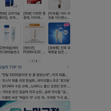
[켄뷰] 오리지널
[켄뷰] 다양한 통
[리쥬올] 닥터 리
[아워팜] 우리아
[알엑스미]
폼타입, 로게인
증에, 타이레놀
쥬올 어드밴스드
이 맞춤설계, 바
스미 리쥬영
5%폼에어로졸
정 500mg 10
PDRN 리쥬비네
로타민 kids 엘
트라 PDR
60g
정
이팅 크림 30ml
더베리맛
10000 딥
어 크림
[D판테놀]레비
[레비온]
[쥬베룩] 진짜 쥬
[흉터치료]아크
[휴온스 ] 
온디판테놀연고
PDRN+EGF, 레
베룩을 담은 약
리페어겔
한번에, 니
비온RX PDRN
국전용 PDLLA
2%액
EGF 크림
크림
1 / 2
오늘의 TOP 10
"한달 5000원이면 싼 줄 알았는데"…약국 제품과 비교해보니
2
코스닥 퇴출 규정 현실화…바이오헬스 8곳 '경고등'
3
먼디파마 수장 교체...노바티스 출신 조연진 전무 내정
4
거리로 번진 잠실역 약국 논란…송파 약사들 "공공성 훼손"
5
이름만 바꾼 '택갈이 약' 수천 개…무색한 '1+3 생동'